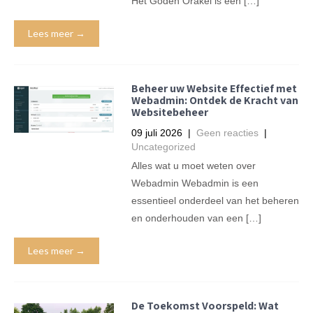
Het Goden Orakel is een […]
Lees meer →
Beheer uw Website Effectief met
Webadmin: Ontdek de Kracht van
Websitebeheer
09 juli 2026
|
Geen reacties
|
Uncategorized
Alles wat u moet weten over
Webadmin Webadmin is een
essentieel onderdeel van het beheren
en onderhouden van een […]
Lees meer →
De Toekomst Voorspeld: Wat