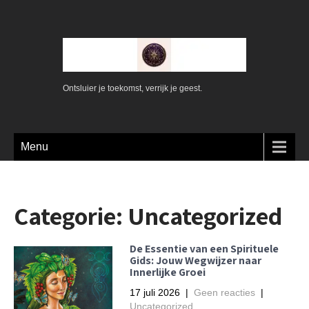
Ontsluier je toekomst, verrijk je geest.
Menu
Categorie:
Uncategorized
De Essentie van een Spirituele
Gids: Jouw Wegwijzer naar
Innerlijke Groei
17 juli 2026
|
Geen reacties
|
Uncategorized