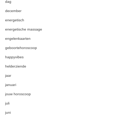
dag
december
energetisch
energetische massage
engelenkaarten
geboortehoroscoop
happyvibes
helderziende
jaar
januari
jouw horoscoop
juli
juni