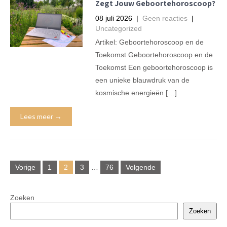
Zegt Jouw Geboortehoroscoop?
08 juli 2026
|
Geen reacties
|
Uncategorized
Artikel: Geboortehoroscoop en de
Toekomst Geboortehoroscoop en de
Toekomst Een geboortehoroscoop is
een unieke blauwdruk van de
kosmische energieën […]
Lees meer →
Berichtnavigatie
Vorige
1
2
3
…
76
Volgende
Zoeken
Zoeken