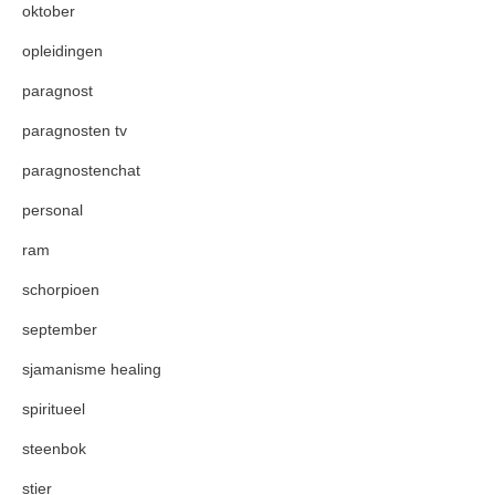
oktober
opleidingen
paragnost
paragnosten tv
paragnostenchat
personal
ram
schorpioen
september
sjamanisme healing
spiritueel
steenbok
stier