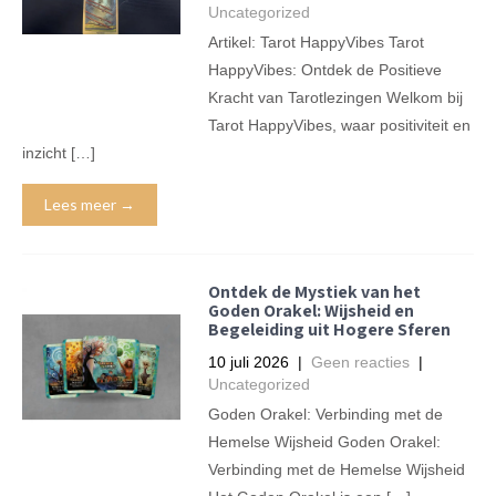
Uncategorized
Artikel: Tarot HappyVibes Tarot
HappyVibes: Ontdek de Positieve
Kracht van Tarotlezingen Welkom bij
Tarot HappyVibes, waar positiviteit en
inzicht […]
Lees meer →
Ontdek de Mystiek van het
Goden Orakel: Wijsheid en
Begeleiding uit Hogere Sferen
10 juli 2026
|
Geen reacties
|
Uncategorized
Goden Orakel: Verbinding met de
Hemelse Wijsheid Goden Orakel:
Verbinding met de Hemelse Wijsheid