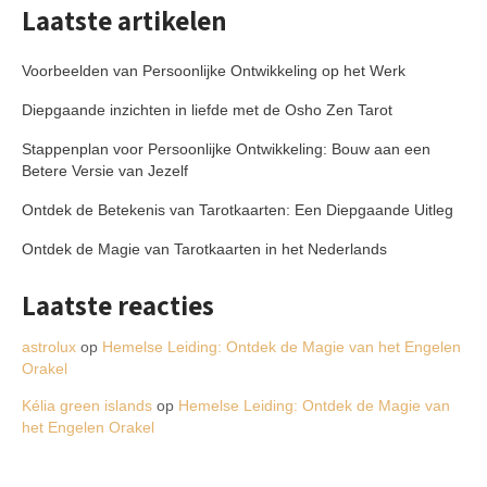
Laatste artikelen
Voorbeelden van Persoonlijke Ontwikkeling op het Werk
Diepgaande inzichten in liefde met de Osho Zen Tarot
Stappenplan voor Persoonlijke Ontwikkeling: Bouw aan een
Betere Versie van Jezelf
Ontdek de Betekenis van Tarotkaarten: Een Diepgaande Uitleg
Ontdek de Magie van Tarotkaarten in het Nederlands
Laatste reacties
astrolux
op
Hemelse Leiding: Ontdek de Magie van het Engelen
Orakel
Kélia green islands
op
Hemelse Leiding: Ontdek de Magie van
het Engelen Orakel