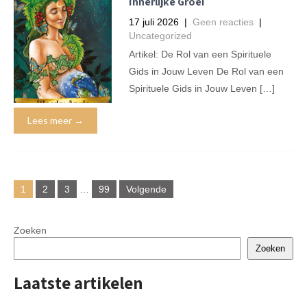
Innerlijke Groei
17 juli 2026
|
Geen reacties
|
Uncategorized
Artikel: De Rol van een Spirituele
Gids in Jouw Leven De Rol van een
Spirituele Gids in Jouw Leven […]
Lees meer →
Berichtnavigatie
1
2
3
…
99
Volgende
Zoeken
Zoeken
Laatste artikelen