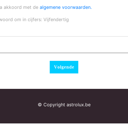
ga akkoord met de
algemene voorwaarden.
woord om in cijfers: Vijfendertig
© Copyright astrolux.be