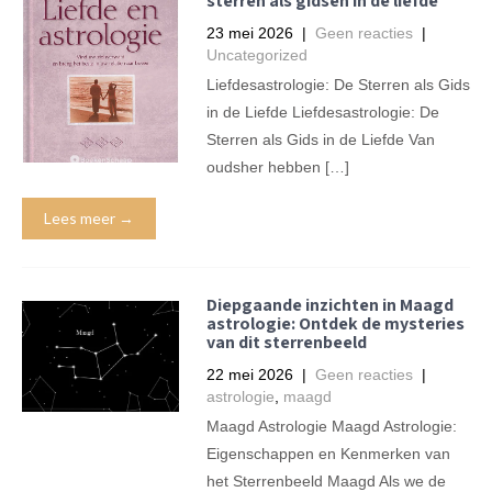
sterren als gidsen in de liefde
23 mei 2026
|
Geen reacties
|
Uncategorized
Liefdesastrologie: De Sterren als Gids
in de Liefde Liefdesastrologie: De
Sterren als Gids in de Liefde Van
oudsher hebben […]
Lees meer →
Diepgaande inzichten in Maagd
astrologie: Ontdek de mysteries
van dit sterrenbeeld
22 mei 2026
|
Geen reacties
|
astrologie
,
maagd
Maagd Astrologie Maagd Astrologie:
Eigenschappen en Kenmerken van
het Sterrenbeeld Maagd Als we de