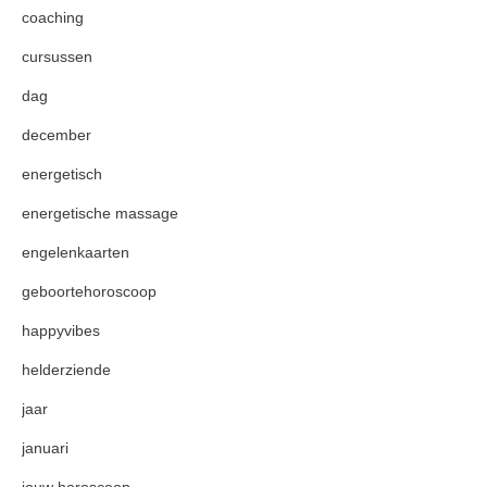
coaching
cursussen
dag
december
energetisch
energetische massage
engelenkaarten
geboortehoroscoop
happyvibes
helderziende
jaar
januari
jouw horoscoop