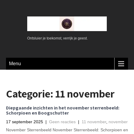
Ontsluier je toekomst, verrijk je geest.
Menu
Categorie:
11 november
Diepgaande inzichten in het november sterrenbeeld:
Schorpioen en Boogschutter
17 september 2025
|
Geen reacties
|
11 november
,
november
November Sterrenbeeld November Sterrenbeeld: Schorpioen en