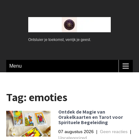
Ontsluier je toekomst, verrijk je geest.
Menu
Tag:
emoties
Ontdek de Magie van
Orakelkaarten en Tarot voor
Spirituele Begeleiding
07 augustus 2026
|
Geen reacties
|
Uncategorized