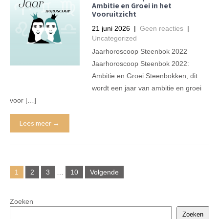
Ambitie en Groei in het
Vooruitzicht
21 juni 2026
|
Geen reacties
|
Uncategorized
Jaarhoroscoop Steenbok 2022
Jaarhoroscoop Steenbok 2022:
Ambitie en Groei Steenbokken, dit
wordt een jaar van ambitie en groei
voor […]
Lees meer →
Berichtennavigatie
1
2
3
…
10
Volgende
Zoeken
Zoeken