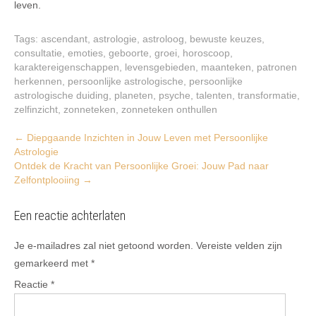
leven.
Tags:
ascendant
,
astrologie
,
astroloog
,
bewuste keuzes
,
consultatie
,
emoties
,
geboorte
,
groei
,
horoscoop
,
karaktereigenschappen
,
levensgebieden
,
maanteken
,
patronen
herkennen
,
persoonlijke astrologische
,
persoonlijke
astrologische duiding
,
planeten
,
psyche
,
talenten
,
transformatie
,
zelfinzicht
,
zonneteken
,
zonneteken onthullen
Post
←
Diepgaande Inzichten in Jouw Leven met Persoonlijke
Astrologie
navigation
Ontdek de Kracht van Persoonlijke Groei: Jouw Pad naar
Zelfontplooiing
→
Een reactie achterlaten
Je e-mailadres zal niet getoond worden.
Vereiste velden zijn
gemarkeerd met
*
Reactie
*