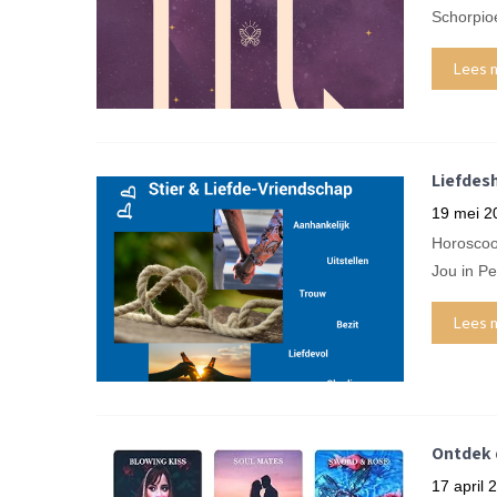
Schorpioe
Lees 
Liefdes
19 mei 2
Horoscoo
Jou in P
Lees 
Ontdek d
17 april 