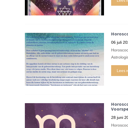
Lees 
Horosco
06 juli 2
Horoscoo
Astrologi
Lees 
Horosco
Voorspe
28 juni 2
Horoscoo