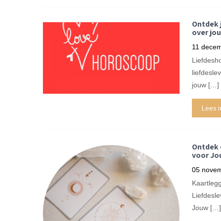
Ontdek 
over jou
11 decem
Liefdesh
liefdesle
jouw […]
Lees 
Ontdek 
voor Jo
05 nove
Kaartleg
Liefdesl
Jouw […]