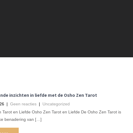
de inzichten in liefde met de Osho Zen Tarot
026
|
Geen reacties
|
Uncategorized
 Tarot en Liefde Osho Zen Tarot en Liefde De Osho Zen Tarot is
ke benadering van […]