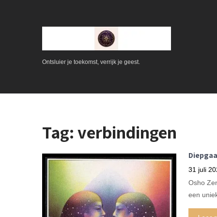
Ontsluier je toekomst, verrijk je geest.
Tag:
verbindingen
Diepgaan
31 juli 2
Osho Zen
een unie