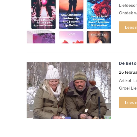
Liefdesor
Ontdek wa
Lees 
De Betov
26 februa
Artikel: 
Groei Lie
Lees 