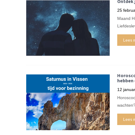
Ontdek 
25 februa
Maand Ho
Liefdesl
Lees 
Horosco
hebben d
12 januar
Horoscoo
wachten? 
Lees 