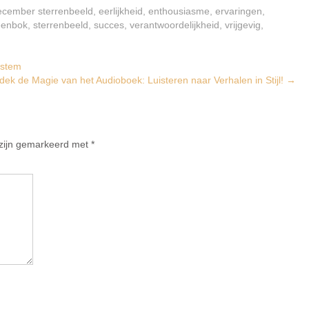
ecember sterrenbeeld
,
eerlijkheid
,
enthousiasme
,
ervaringen
,
eenbok
,
sterrenbeeld
,
succes
,
verantwoordelijkheid
,
vrijgevig
,
e stem
dek de Magie van het Audioboek: Luisteren naar Verhalen in Stijl!
→
 zijn gemarkeerd met
*