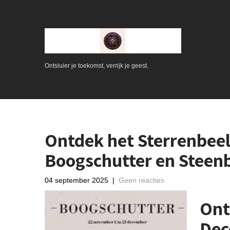
Ontsluier je toekomst, verrijk je geest.
Ontdek het Sterrenbee
Boogschutter en Steen
04 september 2025
|
Geen reacties
Ont
Dec