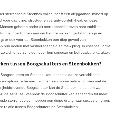
et sterrenbeeld Steenbok vallen, heeft een diepgaande invloed op
 voor discipline, structuur en verantwoordelijkheid, en deze
ensen geboren onder dit sterrenbeeld streven naar stabiliteit,
urnus moedigt hen aan om hard te werken, geduldig te zijn en
 zorgt er ook voor dat Steenbokken een diep gevoel van
an hun doelen met vastberadenheid en toewijding. In essentie vormt
ze zich onderscheiden door hun serieuze en betrouwbare karakter.
merken tussen Boogschutters en Steenbokken?
en Boogschutters en Steenbokken, ondanks dat ze verschillende
jke en optimistische aard, kunnen een mooie balans vormen met de
vrijheidslievende Boogschutter kan de Steenbok helpen om wat
ijl de serieuze Steenbok de Boogschutter kan aansporen tot meer
Beide sterrenbeelden hebben een diepe drang naar succes en groei,
e relatie tussen Boogschutters en Steenbokken.