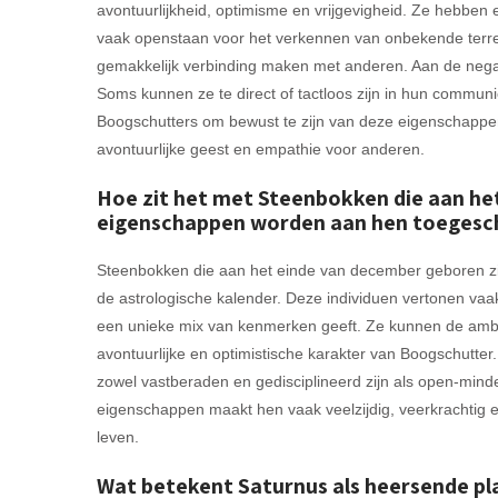
avontuurlijkheid, optimisme en vrijgevigheid. Ze hebben
vaak openstaan voor het verkennen van onbekende terrein
gemakkelijk verbinding maken met anderen. Aan de negati
Soms kunnen ze te direct of tactloos zijn in hun communic
Boogschutters om bewust te zijn van deze eigenschappe
avontuurlijke geest en empathie voor anderen.
Hoe zit het met Steenbokken die aan he
eigenschappen worden aan hen toegesc
Steenbokken die aan het einde van december geboren zij
de astrologische kalender. Deze individuen vertonen va
een unieke mix van kenmerken geeft. Ze kunnen de ambi
avontuurlijke en optimistische karakter van Boogschutt
zowel vastberaden en gedisciplineerd zijn als open-min
eigenschappen maakt hen vaak veelzijdig, veerkrachtig en
leven.
Wat betekent Saturnus als heersende pl