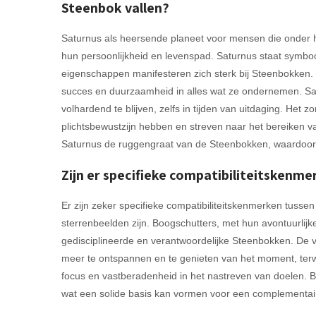
Steenbok vallen?
Saturnus als heersende planeet voor mensen die onder h
hun persoonlijkheid en levenspad. Saturnus staat symbool
eigenschappen manifesteren zich sterk bij Steenbokken. M
succes en duurzaamheid in alles wat ze ondernemen. Sat
volhardend te blijven, zelfs in tijden van uitdaging. Het
plichtsbewustzijn hebben en streven naar het bereiken v
Saturnus de ruggengraat van de Steenbokken, waardoor 
Zijn er specifieke compatibiliteitsken
Er zijn zeker specifieke compatibiliteitskenmerken tuss
sterrenbeelden zijn. Boogschutters, met hun avontuurli
gedisciplineerde en verantwoordelijke Steenbokken. De 
meer te ontspannen en te genieten van het moment, terw
focus en vastberadenheid in het nastreven van doelen. 
wat een solide basis kan vormen voor een complementair