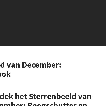
ld van December:
bok
dek het Sterrenbeeld van
ember: Boogschutter en