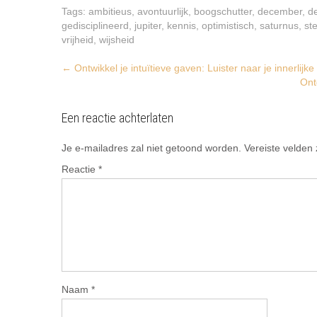
Tags:
ambitieus
,
avontuurlijk
,
boogschutter
,
december
,
d
gedisciplineerd
,
jupiter
,
kennis
,
optimistisch
,
saturnus
,
st
vrijheid
,
wijsheid
Post
←
Ontwikkel je intuïtieve gaven: Luister naar je innerlijk
Ont
navigation
Een reactie achterlaten
Je e-mailadres zal niet getoond worden.
Vereiste velden
Reactie
*
Naam
*