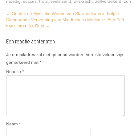
moedig
,
succes
,
trots
,
veeleisend
,
wilskracht
,
zelfverzekerd
,
zon
Post
←
Ontdek de Mystieke Wereld van Starmediums in België
Diepgaande Verkenning van Mindfulness Meditatie: Een Pad
navigation
naar Innerlijke Rust
→
Een reactie achterlaten
Je e-mailadres zal niet getoond worden.
Vereiste velden zijn
gemarkeerd met
*
Reactie
*
Naam
*