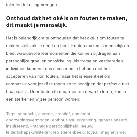
talenten tot uiting brengen.
Onthoud dat het oké is om fouten te maken,
dit maakt je menselijk.
Het is belangrijk om te onthouden dat het oké is om fouten te
maken, zelfs als je een Leo bent. Fouten maken is menselijk en
biedt waardevolle leermomenten die kunnen bijdragen aan
persoonlijke groei en ontwikkeling. Als trotse en vastberaden
individuen kunnen Leos soms moeite hebben met het
accepteren van hun fouten, maar het is essentieel om
compassie voor jezelf te tonen en te begrijpen dat perfectie niet
haalbaar is. Door fouten te omarmen en ervan te leren, kun je
een sterker en wijzer persoon worden.
Tags:
aandacht
,
charme
,
creatief
,
dominant
,
doorzettingsvermogen
,
enthousiast
,
erkenning
,
gepassioneerd
,
inspirerend
,
krachtige persoonlijkheid
,
leeuw
,
leiderschapskwaliteiten
,
leo sterrenbeeld
,
loyaal
,
magnetisme
,