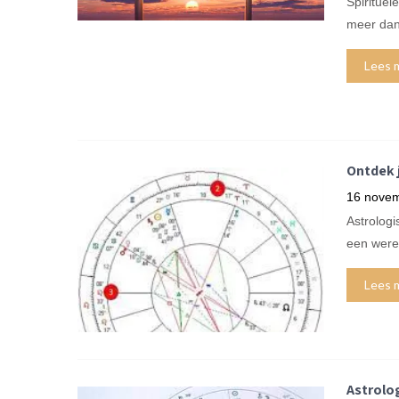
Spirituel
meer dan
Lees 
Ontdek 
16 nove
Astrologi
een were
Lees 
Astrolog