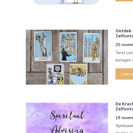
Ontdek 
Zelfontd
20 nove
Tarot Lez
lezingen 
Lees 
De Krach
Zelfont
19 nove
Spirituee