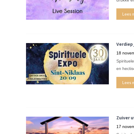
drukke en
Lees 
Verdiep 
18 nove
Spiritue
en hectis
Lees 
Zuiver 
17 nove