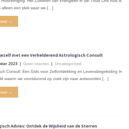
e Huisreiniging: Het Zuiveren van Energieën in uw Thuis Ons huis is
 alleen een plek waar we […]
meer →
jezelf met een Verhelderend Astrologisch Consult
mber 2023
|
Geen reacties
|
Uncategorized
sch Consult: Een Gids voor Zelfontdekking en Levensbegeleiding In
ld waarin we voortdurend op zoek zijn naar antwoorden […]
meer →
isch Advies: Ontdek de Wijsheid van de Sterren