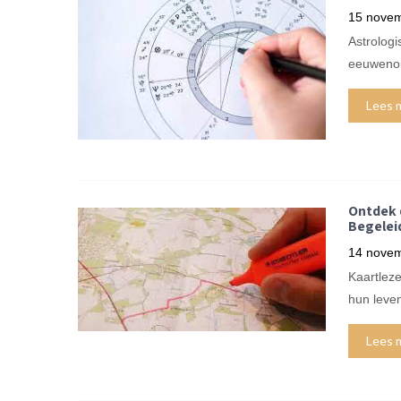
15 nove
Astrologi
eeuwenoud
Lees 
Ontdek 
Begeleid
14 nove
Kaartleze
hun leve
Lees 