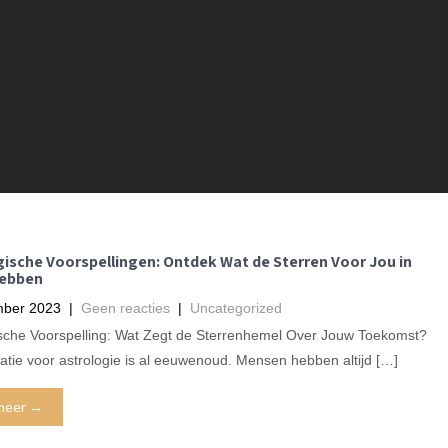
gische Voorspellingen: Ontdek Wat de Sterren Voor Jou in
ebben
mber 2023
|
Geen reacties
|
Uncategorized
ische Voorspelling: Wat Zegt de Sterrenhemel Over Jouw Toekomst?
atie voor astrologie is al eeuwenoud. Mensen hebben altijd […]
meer →