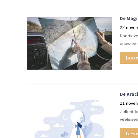
De Magie
22 nove
Kaartleze
eeuwenoud
Lees 
De Krach
21 nove
Zelfontde
veeleisen
Lees 