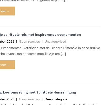
 veeleisende wereld is het gemakkelijk om […]
meer →
je spirituele reis met inspirerende evenementen
mber 2023
|
Geen reacties
|
Uncategorized
le Evenementen: Verbinden met de Diepere Dimensie In onze drukke
che levens kan het soms moeilijk zijn om […]
meer →
uw Leefomgeving met Spirituele Huisreiniging
mber 2023
|
Geen reacties
| Geen categorie