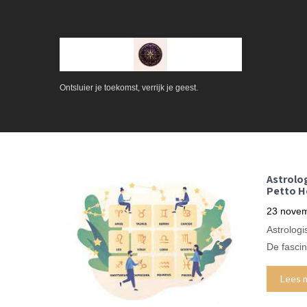
Ontsluier je toekomst, verrijk je geest.
Astrolo
Petto H
23 nove
Astrolog
De fascin
Lees 