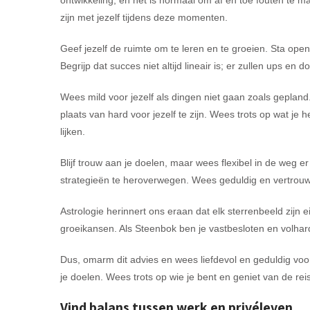
zijn met jezelf tijdens deze momenten.
Geef jezelf de ruimte om te leren en te groeien. Sta ope
Begrijp dat succes niet altijd lineair is; er zullen ups en d
Wees mild voor jezelf als dingen niet gaan zoals geplan
plaats van hard voor jezelf te zijn. Wees trots op wat je 
lijken.
Blijf trouw aan je doelen, maar wees flexibel in de weg e
strategieën te heroverwegen. Wees geduldig en vertrouw e
Astrologie herinnert ons eraan dat elk sterrenbeeld zijn 
groeikansen. Als Steenbok ben je vastbesloten en volharde
Dus, omarm dit advies en wees liefdevol en geduldig voor jez
je doelen. Wees trots op wie je bent en geniet van de reis
Vind balans tussen werk en privéleven