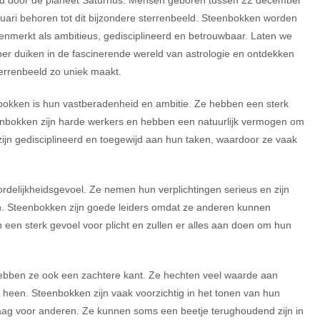
d door de planeet Saturnus. Mensen geboren tussen 22 december
uari behoren tot dit bijzondere sterrenbeeld. Steenbokken worden
nmerkt als ambitieus, gedisciplineerd en betrouwbaar. Laten we
er duiken in de fascinerende wereld van astrologie en ontdekken
terrenbeeld zo uniek maakt.
okken is hun vastberadenheid en ambitie. Ze hebben een sterk
eenbokken zijn harde werkers en hebben een natuurlijk vermogen om
 zijn gedisciplineerd en toegewijd aan hun taken, waardoor ze vaak
elijkheidsgevoel. Ze nemen hun verplichtingen serieus en zijn
. Steenbokken zijn goede leiders omdat ze anderen kunnen
een sterk gevoel voor plicht en zullen er alles aan doen om hun
ebben ze ook een zachtere kant. Ze hechten veel waarde aan
 heen. Steenbokken zijn vaak voorzichtig in het tonen van hun
ag voor anderen. Ze kunnen soms een beetje terughoudend zijn in