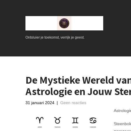
Ontsluier je toekomst, verrijk je geest.
De Mystieke Wereld va
Astrologie en Jouw Ste
31 januari 2024
|
Geen reacties
Astrolog
Steenbok,