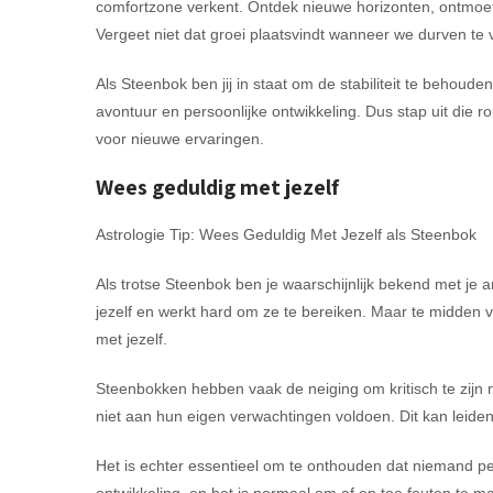
comfortzone verkent. Ontdek nieuwe horizonten, ontmoet 
Vergeet niet dat groei plaatsvindt wanneer we durven te
Als Steenbok ben jij in staat om de stabiliteit te behouden 
avontuur en persoonlijke ontwikkeling. Dus stap uit die
voor nieuwe ervaringen.
Wees geduldig met jezelf
Astrologie Tip: Wees Geduldig Met Jezelf als Steenbok
Als trotse Steenbok ben je waarschijnlijk bekend met je 
jezelf en werkt hard om ze te bereiken. Maar te midden van
met jezelf.
Steenbokken hebben vaak de neiging om kritisch te zijn n
niet aan hun eigen verwachtingen voldoen. Dit kan leiden t
Het is echter essentieel om te onthouden dat niemand perfec
ontwikkeling, en het is normaal om af en toe fouten te m