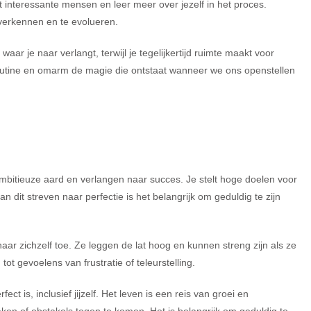
interessante mensen en leer meer over jezelf in het proces.
 verkennen en te evolueren.
waar je naar verlangt, terwijl je tegelijkertijd ruimte maakt voor
 routine en omarm de magie die ontstaat wanneer we ons openstellen
ambitieuze aard en verlangen naar succes. Je stelt hoge doelen voor
 dit streven naar perfectie is het belangrijk om geduldig te zijn
aar zichzelf toe. Ze leggen de lat hoog en kunnen streng zijn als ze
ot gevoelens van frustratie of teleurstelling.
t is, inclusief jijzelf. Het leven is een reis van groei en
aken of obstakels tegen te komen. Het is belangrijk om geduldig te