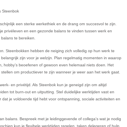
ls Steenbok
chijnlijk een sterke werkethiek en de drang om succesvol te zijn.
 je privéleven en een gezonde balans te vinden tussen werk en
 balans te bereiken.
maken. Steenbokken hebben de neiging zich volledig op hun werk te
 belangrijk zijn voor je welzijn. Plan regelmatig momenten in waarop
nden, hobby’s beoefenen of gewoon even helemaal niets doen. Het
 stellen om productiever te zijn wanneer je weer aan het werk gaat.
erk- en privétijd. Als Steenbok kun je geneigd zijn om altijd
den tot burn-out en uitputting. Stel duidelijke werktijden vast en
at je voldoende tijd hebt voor ontspanning, sociale activiteiten en
van balans. Bespreek met je leidinggevende of collega’s wat je nodig
hien kun je flexibele werktijden regelen, taken delegeren of hulp