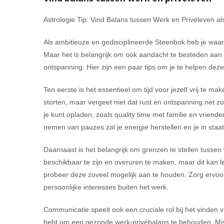
Astrologie Tip: Vind Balans tussen Werk en Privéleven a
Als ambitieuze en gedisciplineerde Steenbok heb je waars
Maar het is belangrijk om ook aandacht te besteden aan
ontspanning. Hier zijn een paar tips om je te helpen deze
Ten eerste is het essentieel om tijd voor jezelf vrij te 
storten, maar vergeet niet dat rust en ontspanning net zo
je kunt opladen, zoals quality time met familie en vrie
nemen van pauzes zal je energie herstellen en je in staat
Daarnaast is het belangrijk om grenzen te stellen tussen w
beschikbaar te zijn en overuren te maken, maar dit kan lei
probeer deze zoveel mogelijk aan te houden. Zorg ervoor d
persoonlijke interesses buiten het werk.
Communicatie speelt ook een cruciale rol bij het vinden 
hebt om een gezonde werk-privébalans te behouden. Missc