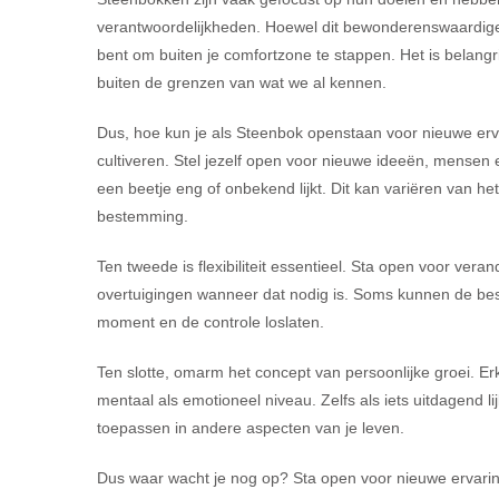
verantwoordelijkheden. Hoewel dit bewonderenswaardige e
bent om buiten je comfortzone te stappen. Het is belangr
buiten de grenzen van wat we al kennen.
Dus, hoe kun je als Steenbok openstaan voor nieuwe erva
cultiveren. Stel jezelf open voor nieuwe ideeën, mensen e
een beetje eng of onbekend lijkt. Dit kan variëren van 
bestemming.
Ten tweede is flexibiliteit essentieel. Sta open voor ve
overtuigingen wanneer dat nodig is. Soms kunnen de bes
moment en de controle loslaten.
Ten slotte, omarm het concept van persoonlijke groei. E
mentaal als emotioneel niveau. Zelfs als iets uitdagend li
toepassen in andere aspecten van je leven.
Dus waar wacht je nog op? Sta open voor nieuwe ervaringen