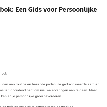
nbok: Een Gids voor Persoonlijke
enbok
houden aan routine en bekende paden. Je gedisciplineerde aard en
 soms terughoudend bent om nieuwe ervaringen aan te gaan. Maar
ijken en je persoonlijke groei bevorderen.
 de neiging om zich te concentreren op werk en