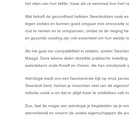
het uiten van hun liefde, maar als ze eenmaal hun hart op
Wat betreft de gezondheid hebben Steenbokken vaak een
tegen ziektes en kunnen goed omgaan met stressvolle si
rust te nemen en te ontspannen, omdat ze de neiging he
en gezonde voeding zijn ook essentieel om hun welzijn 
Als het gaat om compatibiliteit in relaties, voelen Stee
Maagd. Deze tekens delen dezelfde praktische instelling
watertekens zoals Kreeft en Vissen, die hen emotionele 
Astrologie biedt ons een fascinerende kijk op onze persoo
Steenbok bent, herken je misschien veel van de eigensch
individu uniek is en dat er altijd meer te ontdekken valt 
Dus, laat de magie van astrologie je begeleiden op je re
sterrenbeeld en omarm de unieke eigenschappen die jou 