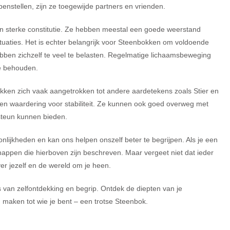
enstellen, zijn ze toegewijde partners en vrienden.
 sterke constitutie. Ze hebben meestal een goede weerstand
tuaties. Het is echter belangrijk voor Steenbokken om voldoende
bben zichzelf te veel te belasten. Regelmatige lichaamsbeweging
te behouden.
nbokken zich vaak aangetrokken tot andere aardetekens zoals Stier en
 en waardering voor stabiliteit. Ze kunnen ook goed overweg met
steun kunnen bieden.
nlijkheden en kan ons helpen onszelf beter te begrijpen. Als je een
appen die hierboven zijn beschreven. Maar vergeet niet dat ieder
over jezelf en de wereld om je heen.
is van zelfontdekking en begrip. Ontdek de diepten van je
maken tot wie je bent – een trotse Steenbok.