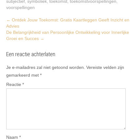
subjectief
,
symboliek
,
toekomst
,
toekomstvoorspellingen
,
voorspellingen
Post
←
Ontdek Jouw Toekomst: Gratis Kaartleggen Geeft Inzicht en
Advies
navigation
De Belangrijkheid van Persoonlijke Ontwikkeling voor Innerlijke
Groei en Succes
→
Een reactie achterlaten
Je e-mailadres zal niet getoond worden.
Vereiste velden zijn
gemarkeerd met
*
Reactie
*
Naam
*