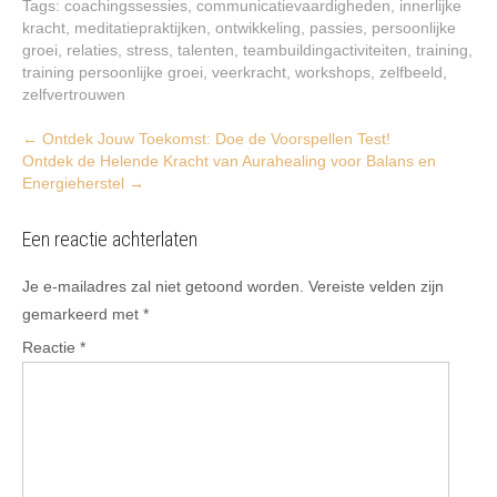
Tags:
coachingssessies
,
communicatievaardigheden
,
innerlijke
kracht
,
meditatiepraktijken
,
ontwikkeling
,
passies
,
persoonlijke
groei
,
relaties
,
stress
,
talenten
,
teambuildingactiviteiten
,
training
,
training persoonlijke groei
,
veerkracht
,
workshops
,
zelfbeeld
,
zelfvertrouwen
Post
←
Ontdek Jouw Toekomst: Doe de Voorspellen Test!
Ontdek de Helende Kracht van Aurahealing voor Balans en
navigation
Energieherstel
→
Een reactie achterlaten
Je e-mailadres zal niet getoond worden.
Vereiste velden zijn
gemarkeerd met
*
Reactie
*