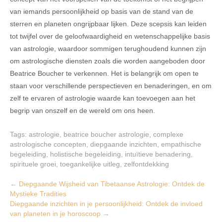
van iemands persoonlijkheid op basis van de stand van de
sterren en planeten ongrijpbaar lijken. Deze scepsis kan leiden
tot twijfel over de geloofwaardigheid en wetenschappelijke basis
van astrologie, waardoor sommigen terughoudend kunnen zijn
om astrologische diensten zoals die worden aangeboden door
Beatrice Boucher te verkennen. Het is belangrijk om open te
staan voor verschillende perspectieven en benaderingen, en om
zelf te ervaren of astrologie waarde kan toevoegen aan het
begrip van onszelf en de wereld om ons heen.
Tags:
astrologie
,
beatrice boucher astrologie
,
complexe
astrologische concepten
,
diepgaande inzichten
,
empathische
begeleiding
,
holistische begeleiding
,
intuïtieve benadering
,
spirituele groei
,
toegankelijke uitleg
,
zelfontdekking
Post
←
Diepgaande Wijsheid van Tibetaanse Astrologie: Ontdek de
Mystieke Tradities
navigation
Diepgaande inzichten in je persoonlijkheid: Ontdek de invloed
van planeten in je horoscoop
→