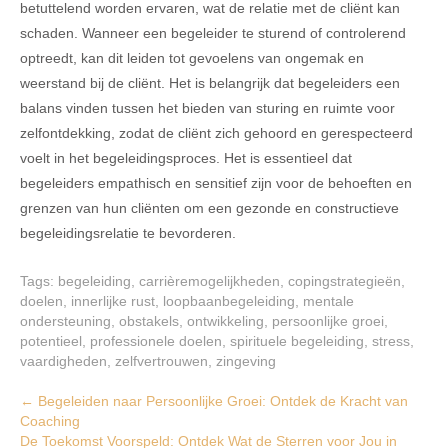
betuttelend worden ervaren, wat de relatie met de cliënt kan
schaden. Wanneer een begeleider te sturend of controlerend
optreedt, kan dit leiden tot gevoelens van ongemak en
weerstand bij de cliënt. Het is belangrijk dat begeleiders een
balans vinden tussen het bieden van sturing en ruimte voor
zelfontdekking, zodat de cliënt zich gehoord en gerespecteerd
voelt in het begeleidingsproces. Het is essentieel dat
begeleiders empathisch en sensitief zijn voor de behoeften en
grenzen van hun cliënten om een gezonde en constructieve
begeleidingsrelatie te bevorderen.
Tags:
begeleiding
,
carrièremogelijkheden
,
copingstrategieën
,
doelen
,
innerlijke rust
,
loopbaanbegeleiding
,
mentale
ondersteuning
,
obstakels
,
ontwikkeling
,
persoonlijke groei
,
potentieel
,
professionele doelen
,
spirituele begeleiding
,
stress
,
vaardigheden
,
zelfvertrouwen
,
zingeving
Post
←
Begeleiden naar Persoonlijke Groei: Ontdek de Kracht van
Coaching
navigation
De Toekomst Voorspeld: Ontdek Wat de Sterren voor Jou in