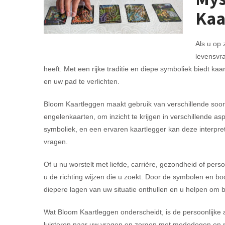
Kaa
Als u op 
levensvr
heeft. Met een rijke traditie en diepe symboliek biedt k
en uw pad te verlichten.
Bloom Kaartleggen maakt gebruik van verschillende soor
engelenkaarten, om inzicht te krijgen in verschillende as
symboliek, en een ervaren kaartlegger kan deze interpr
vragen.
Of u nu worstelt met liefde, carrière, gezondheid of pers
u de richting wijzen die u zoekt. Door de symbolen en b
diepere lagen van uw situatie onthullen en u helpen om
Wat Bloom Kaartleggen onderscheidt, is de persoonlijke 
luisteren naar uw vragen en zorgen met mededogen en re