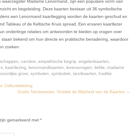
 waarzegster Madame Lenormand, zijn een populaire vorm van
inzicht en begeleiding. Deze kaarten bestaan uit 36 symbolische
Tijdens een Lenormand kaartlegging worden de kaarten geschud en
nd Tableau of de Keltische Kruis spread. Een ervaren kaartlezer
hun onderlinge relaties om antwoorden te bieden op vragen over
n staan bekend om hun directe en praktische benadering, waardoor
ten zoeken.
schappen
,
carrière
,
empathische begrip
,
engelenkaarten
,
rs
,
kaartlezing
,
lenormandkaarten
,
levensvragen
,
liefde
,
madame
soonlijke groei
,
symbolen
,
symboliek
,
tarotkaarten
,
traditie
or Zelfontdekking
Gratis Tarotsessies: Ontdek de Wijsheid van de Kaarten
→
 zijn gemarkeerd met
*