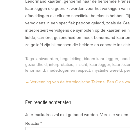
Lenormand kaarten, genoemd naar de beroemde Franse
kaartleggen die gebruikt worden voor het verkrijgen van 
afbeeldingen die elk een specifieke betekenis hebben. 
vervolgens in een specifiek patroon gelegd, zoals de Gra
interpreteert vervolgens de symbolen op de kaarten en 
liefde, carrière, gezondheid en meer. Lenormand kaarte
ze geliefd zijn bij mensen die heldere en concrete inzich
Tags:
antwoorden
,
begeleiding
,
bloom kaartleggen
,
bood
gezondheid
,
interpretaties
,
inzicht
,
kaartlegger
,
kaartleze
lenormand
,
mededogen en respect
,
mystieke wereld
,
per
Post
←
Verkenning van de Astrologische Tekens: Een Gids vo
navigation
Een reactie achterlaten
Je e-mailadres zal niet getoond worden.
Vereiste velden
Reactie
*