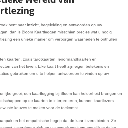
rtlezing
zoek bent naar inzicht, begeleiding en antwoorden op uw
agen, dan is Bloom Kaartleggen misschien precies wat u nodig
aartlezing een unieke manier om verborgen waarheden te onthullen
ten kaarten, zoals tarotkaarten, lenormandkaarten en
pecten van het leven. Elke kaart heeft zijn eigen betekenis en
etaties gebruiken om u te helpen antwoorden te vinden op uw
oonlijke groei, een kaartlegging bij Bloom kan helderheid brengen en
oodschappen op de kaarten te interpreteren, kunnen kaartlezers
 bewuste keuzes te maken voor de toekomst.
aanpak en het empathische begrip dat de kaartlezers bieden. Ze
spect, waardoor u zich op uw gemak voelt om openlijk te delen