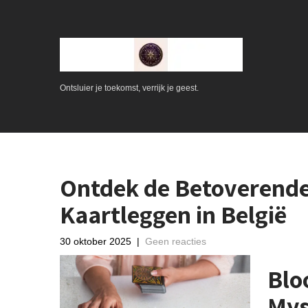
Ontsluier je toekomst, verrijk je geest.
Ontdek de Betoverend
Kaartleggen in België
30 oktober 2025
|
Geen reacties
Blo
Mys