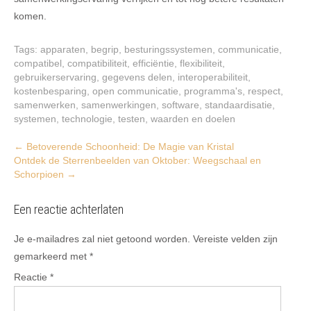
komen.
Tags:
apparaten
,
begrip
,
besturingssystemen
,
communicatie
,
compatibel
,
compatibiliteit
,
efficiëntie
,
flexibiliteit
,
gebruikerservaring
,
gegevens delen
,
interoperabiliteit
,
kostenbesparing
,
open communicatie
,
programma's
,
respect
,
samenwerken
,
samenwerkingen
,
software
,
standaardisatie
,
systemen
,
technologie
,
testen
,
waarden en doelen
Post
←
Betoverende Schoonheid: De Magie van Kristal
Ontdek de Sterrenbeelden van Oktober: Weegschaal en
navigation
Schorpioen
→
Een reactie achterlaten
Je e-mailadres zal niet getoond worden.
Vereiste velden zijn
gemarkeerd met
*
Reactie
*