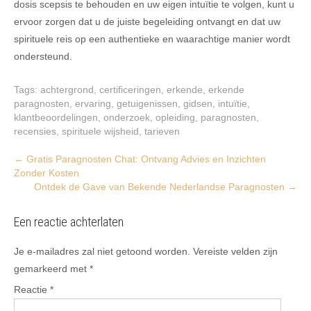
dosis scepsis te behouden en uw eigen intuïtie te volgen, kunt u
ervoor zorgen dat u de juiste begeleiding ontvangt en dat uw
spirituele reis op een authentieke en waarachtige manier wordt
ondersteund.
Tags:
achtergrond
,
certificeringen
,
erkende
,
erkende
paragnosten
,
ervaring
,
getuigenissen
,
gidsen
,
intuïtie
,
klantbeoordelingen
,
onderzoek
,
opleiding
,
paragnosten
,
recensies
,
spirituele wijsheid
,
tarieven
Post
←
Gratis Paragnosten Chat: Ontvang Advies en Inzichten
Zonder Kosten
navigation
Ontdek de Gave van Bekende Nederlandse Paragnosten
→
Een reactie achterlaten
Je e-mailadres zal niet getoond worden.
Vereiste velden zijn
gemarkeerd met
*
Reactie
*