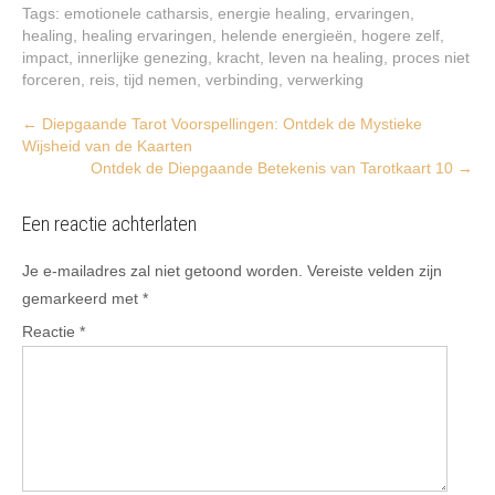
Tags:
emotionele catharsis
,
energie healing
,
ervaringen
,
healing
,
healing ervaringen
,
helende energieën
,
hogere zelf
,
impact
,
innerlijke genezing
,
kracht
,
leven na healing
,
proces niet
forceren
,
reis
,
tijd nemen
,
verbinding
,
verwerking
Post
←
Diepgaande Tarot Voorspellingen: Ontdek de Mystieke
Wijsheid van de Kaarten
navigation
Ontdek de Diepgaande Betekenis van Tarotkaart 10
→
Een reactie achterlaten
Je e-mailadres zal niet getoond worden.
Vereiste velden zijn
gemarkeerd met
*
Reactie
*