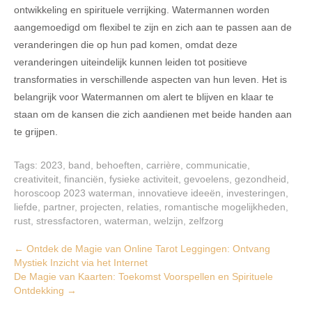
ontwikkeling en spirituele verrijking. Watermannen worden
aangemoedigd om flexibel te zijn en zich aan te passen aan de
veranderingen die op hun pad komen, omdat deze
veranderingen uiteindelijk kunnen leiden tot positieve
transformaties in verschillende aspecten van hun leven. Het is
belangrijk voor Watermannen om alert te blijven en klaar te
staan om de kansen die zich aandienen met beide handen aan
te grijpen.
Tags:
2023
,
band
,
behoeften
,
carrière
,
communicatie
,
creativiteit
,
financiën
,
fysieke activiteit
,
gevoelens
,
gezondheid
,
horoscoop 2023 waterman
,
innovatieve ideeën
,
investeringen
,
liefde
,
partner
,
projecten
,
relaties
,
romantische mogelijkheden
,
rust
,
stressfactoren
,
waterman
,
welzijn
,
zelfzorg
Post
←
Ontdek de Magie van Online Tarot Leggingen: Ontvang
Mystiek Inzicht via het Internet
navigation
De Magie van Kaarten: Toekomst Voorspellen en Spirituele
Ontdekking
→