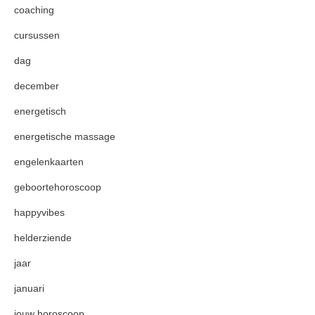
coaching
cursussen
dag
december
energetisch
energetische massage
engelenkaarten
geboortehoroscoop
happyvibes
helderziende
jaar
januari
jouw horoscoop