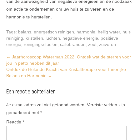
van de aanwezigheid van negatieve energieën en de noodzaak
om actie te ondernemen om uw huis te zuiveren en de
harmonie te herstellen.
Tags:
balans
,
energetisch reinigen
,
harmonie
,
heilig water
,
huis
reiniging
,
kristallen
,
luchten
,
negatieve energie
,
positieve
energie
,
reinigingsrituelen
,
saliebranden
,
zout
,
zuiveren
Post
←
Jaarhoroscoop Waterman 2022: Ontdek wat de sterren voor
jou in petto hebben dit jaar
navigation
Ontdek de Helende Kracht van Kristaltherapie voor Innerlijke
Balans en Harmonie
→
Een reactie achterlaten
Je e-mailadres zal niet getoond worden.
Vereiste velden zijn
gemarkeerd met
*
Reactie
*