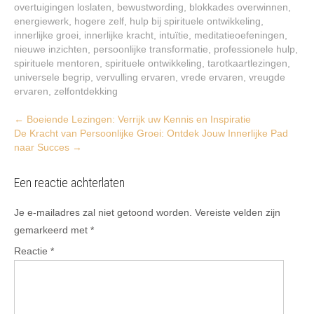
overtuigingen loslaten
,
bewustwording
,
blokkades overwinnen
,
energiewerk
,
hogere zelf
,
hulp bij spirituele ontwikkeling
,
innerlijke groei
,
innerlijke kracht
,
intuïtie
,
meditatieoefeningen
,
nieuwe inzichten
,
persoonlijke transformatie
,
professionele hulp
,
spirituele mentoren
,
spirituele ontwikkeling
,
tarotkaartlezingen
,
universele begrip
,
vervulling ervaren
,
vrede ervaren
,
vreugde
ervaren
,
zelfontdekking
Post
←
Boeiende Lezingen: Verrijk uw Kennis en Inspiratie
De Kracht van Persoonlijke Groei: Ontdek Jouw Innerlijke Pad
navigation
naar Succes
→
Een reactie achterlaten
Je e-mailadres zal niet getoond worden.
Vereiste velden zijn
gemarkeerd met
*
Reactie
*