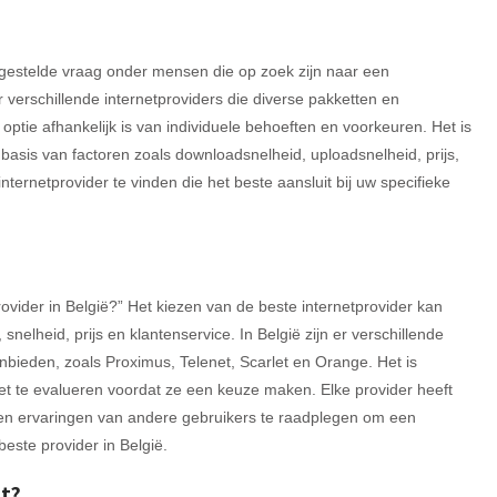
elgestelde vraag onder mensen die op zoek zijn naar een
r verschillende internetproviders die diverse pakketten en
tie afhankelijk is van individuele behoeften en voorkeuren. Het is
basis van factoren zoals downloadsnelheid, uploadsnelheid, prijs,
ternetprovider te vinden die het beste aansluit bij uw specifieke
rovider in België?” Het kiezen van de beste internetprovider kan
nelheid, prijs en klantenservice. In België zijn er verschillende
nbieden, zoals Proximus, Telenet, Scarlet en Orange. Het is
t te evalueren voordat ze een keuze maken. Elke provider heeft
 en ervaringen van andere gebruikers te raadplegen om een
este provider in België.
et?