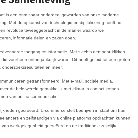
rnet is een onmisbaar onderdeel geworden van onze moderne
ng. Met de opkomst van technologie en digitalisering heeft het
een revolutie teweeggebracht in de manier waarop we
eren, informatie delen en zaken doen.
eëvenaarde toegang tot informatie. Met slechts een paar klikken
ie voorheen ontoegankelijk waren. Dit heeft geleid tot een grotere
n, onderzoeksresultaten en meer.
ommuniceren getransformeerd. Met e-mail, sociale media,
ver de hele wereld gemakkelijk met elkaar in contact komen.
rmen van online communicatie.
ijkheden gecreëerd. E-commerce stelt bedrijven in staat om hun
freelancers en zelfstandigen via online platforms opdrachten kunnen
n van werkgelegenheid gecreëerd en de traditionele zakelijke