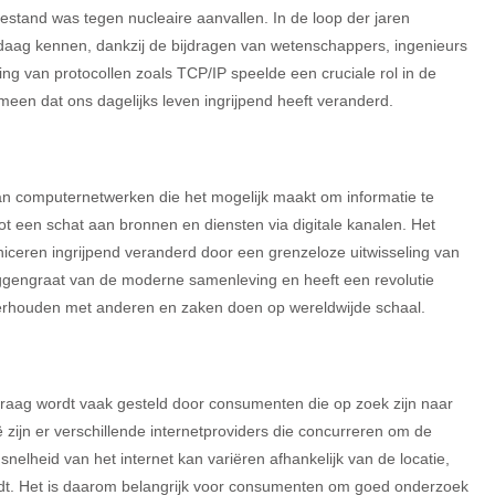
stand was tegen nucleaire aanvallen. In de loop der jaren
daag kennen, dankzij de bijdragen van wetenschappers, ingenieurs
g van protocollen zoals TCP/IP speelde een cruciale rol in de
omeen dat ons dagelijks leven ingrijpend heeft veranderd.
van computernetwerken die het mogelijk maakt om informatie te
tot een schat aan bronnen en diensten via digitale kanalen. Het
iceren ingrijpend veranderd door een grenzeloze uitwisseling van
ggengraat van de moderne samenleving en heeft een revolutie
erhouden met anderen en zaken doen op wereldwijde schaal.
 vraag wordt vaak gesteld door consumenten die op zoek zijn naar
 zijn er verschillende internetproviders die concurreren om de
nelheid van het internet kan variëren afhankelijk van de locatie,
dt. Het is daarom belangrijk voor consumenten om goed onderzoek