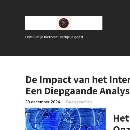
Ontsluier je toekomst, verrijk je geest.
De Impact van het Inte
Een Diepgaande Analys
29 december 2024
|
Geen reacties
Het
Onz