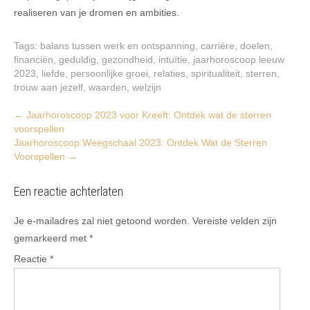
realiseren van je dromen en ambities.
Tags:
balans tussen werk en ontspanning
,
carrière
,
doelen
,
financiën
,
geduldig
,
gezondheid
,
intuïtie
,
jaarhoroscoop leeuw
2023
,
liefde
,
persoonlijke groei
,
relaties
,
spiritualiteit
,
sterren
,
trouw aan jezelf
,
waarden
,
welzijn
Post
←
Jaarhoroscoop 2023 voor Kreeft: Ontdek wat de sterren
voorspellen
navigation
Jaarhoroscoop Weegschaal 2023: Ontdek Wat de Sterren
Voorspellen
→
Een reactie achterlaten
Je e-mailadres zal niet getoond worden.
Vereiste velden zijn
gemarkeerd met
*
Reactie
*