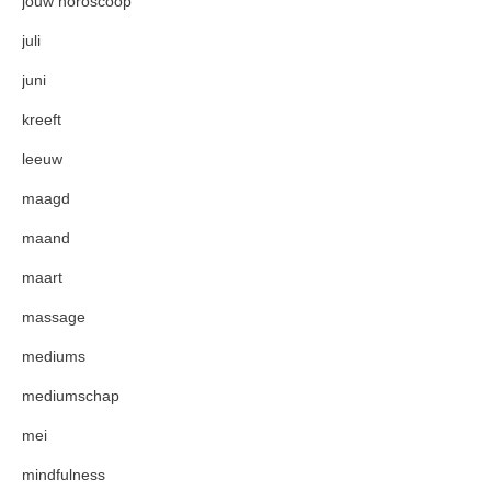
jouw horoscoop
juli
juni
kreeft
leeuw
maagd
maand
maart
massage
mediums
mediumschap
mei
mindfulness