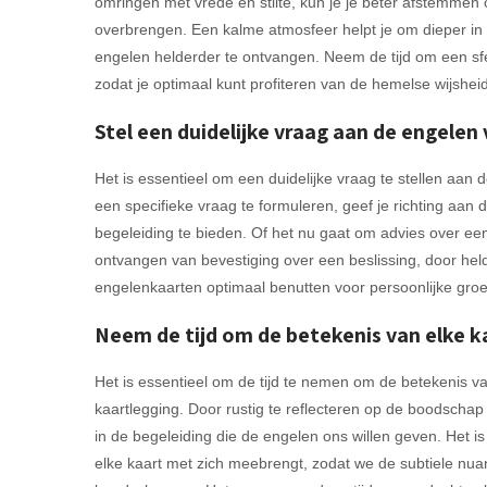
omringen met vrede en stilte, kun je je beter afstemmen
overbrengen. Een kalme atmosfeer helpt je om dieper in 
engelen helderder te ontvangen. Neem de tijd om een sfe
zodat je optimaal kunt profiteren van de hemelse wijsheid
Stel een duidelijke vraag aan de engelen
Het is essentieel om een duidelijke vraag te stellen aan 
een specifieke vraag te formuleren, geef je richting aan
begeleiding te bieden. Of het nu gaat om advies over een s
ontvangen van bevestiging over een beslissing, door helder
engelenkaarten optimaal benutten voor persoonlijke groei 
Neem de tijd om de betekenis van elke ka
Het is essentieel om de tijd te nemen om de betekenis va
kaartlegging. Door rustig te reflecteren op de boodschap 
in de begeleiding die de engelen ons willen geven. Het i
elke kaart met zich meebrengt, zodat we de subtiele nu