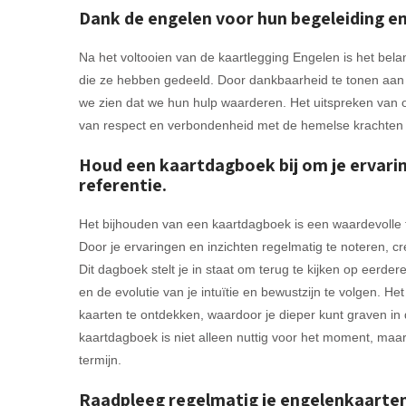
Dank de engelen voor hun begeleiding en
Na het voltooien van de kaartlegging Engelen is het bel
die ze hebben gedeeld. Door dankbaarheid te tonen aan 
we zien dat we hun hulp waarderen. Het uitspreken van 
van respect en verbondenheid met de hemelse krachten d
Houd een kaartdagboek bij om je ervarin
referentie.
Het bijhouden van een kaartdagboek is een waardevolle t
Door je ervaringen en inzichten regelmatig te noteren, cre
Dit dagboek stelt je in staat om terug te kijken op eerd
en de evolutie van je intuïtie en bewustzijn te volgen. H
kaarten te ontdekken, waardoor je dieper kunt graven in
kaartdagboek is niet alleen nuttig voor het moment, maar
termijn.
Raadpleeg regelmatig je engelenkaarten v