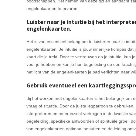
boodschappen. Het nemen van deze tijd en aandacht zal 
engelenkaarten te ervaren.
Luister naar je intuïtie bij het interpr
engelenkaarten.
Het is van essentieel belang om te luisteren naar je intu
engelenkaarten. Je intuïtie is jouw innerlijke kompas dat 
kaart die je trekt. Door te vertrouwen op je intuïtie, ku
voor je hebben en kun je hun begeleiding op een krachtig
het licht van de engelenkaarten je pad verlichten naar wij
Gebruik eventueel een kaartleggingsspreid
Bij het werken met engelenkaarten is het belangrijk om een
vraag of situatie. Door de juiste legpatroon te gebruik
interpreteren en meer inzicht verkrijgen in de kwestie w
begeleiding, specifieke antwoorden of spirituele groei, do
van engelenkaarten optimaal benutten en de leiding ontv