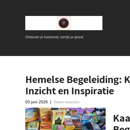
Ontsluier je toekomst, verrijk je geest.
Hemelse Begeleiding: K
Inzicht en Inspiratie
03 juni 2026
|
Geen reacties
Kaa
Beg