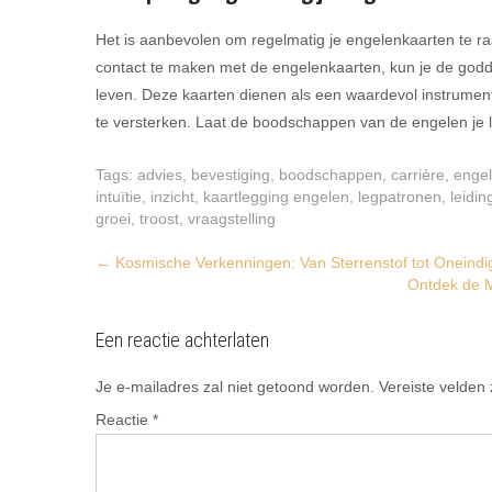
Het is aanbevolen om regelmatig je engelenkaarten te raa
contact te maken met de engelenkaarten, kun je de goddel
leven. Deze kaarten dienen als een waardevol instrument
te versterken. Laat de boodschappen van de engelen je le
Tags:
advies
,
bevestiging
,
boodschappen
,
carrière
,
enge
intuïtie
,
inzicht
,
kaartlegging engelen
,
legpatronen
,
leidin
groei
,
troost
,
vraagstelling
Post
←
Kosmische Verkenningen: Van Sterrenstof tot Oneindi
Ontdek de M
navigation
Een reactie achterlaten
Je e-mailadres zal niet getoond worden.
Vereiste velden
Reactie
*