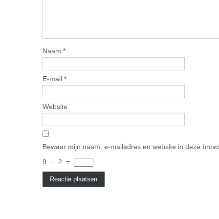
Naam
*
E-mail
*
Website
Bewaar mijn naam, e-mailadres en website in deze brows
9
−
2
=