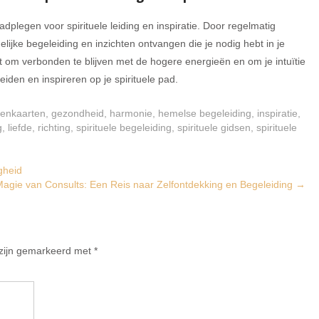
dplegen voor spirituele leiding en inspiratie. Door regelmatig
ijke begeleiding en inzichten ontvangen die je nodig hebt in je
 om verbonden te blijven met de hogere energieën en om je intuïtie
iden en inspireren op je spirituele pad.
lenkaarten
,
gezondheid
,
harmonie
,
hemelse begeleiding
,
inspiratie
,
g
,
liefde
,
richting
,
spirituele begeleiding
,
spirituele gidsen
,
spirituele
gheid
agie van Consults: Een Reis naar Zelfontdekking en Begeleiding
→
 zijn gemarkeerd met
*