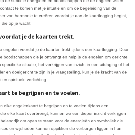
 op de subtiele energieën en boodschappen die de engelen willen
contact te komen met je intuïtie en om de begeleiding van de
er van harmonie te creëren voordat je aan de kaartlegging begint,
 die op je wacht.
 voordat je de kaarten trekt.
de engelen voordat je de kaarten trekt tijdens een kaartlegging. Door
 de boodschappen die je ontvangt en help je de engelen om gerichte
pecifieke situatie, het verkrijgen van inzicht in een uitdaging of het
 en doelgericht te zijn in je vraagstelling, kun je de kracht van de
en spirituele verlichting.
art te begrijpen en te voelen.
n elke engelenkaart te begrijpen en te voelen tijdens een
die elke kaart overbrengt, kunnen we een dieper inzicht verkrijgen
s belangrijk om open te staan voor de energieën en symboliek die
ances en wijsheden kunnen oppikken die verborgen liggen in hun