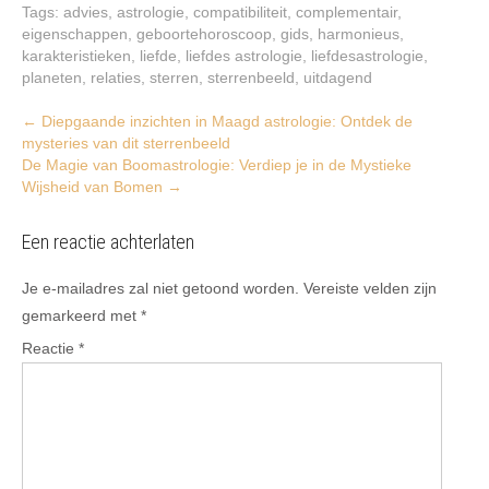
Tags:
advies
,
astrologie
,
compatibiliteit
,
complementair
,
eigenschappen
,
geboortehoroscoop
,
gids
,
harmonieus
,
karakteristieken
,
liefde
,
liefdes astrologie
,
liefdesastrologie
,
planeten
,
relaties
,
sterren
,
sterrenbeeld
,
uitdagend
Post
←
Diepgaande inzichten in Maagd astrologie: Ontdek de
mysteries van dit sterrenbeeld
navigation
De Magie van Boomastrologie: Verdiep je in de Mystieke
Wijsheid van Bomen
→
Een reactie achterlaten
Je e-mailadres zal niet getoond worden.
Vereiste velden zijn
gemarkeerd met
*
Reactie
*