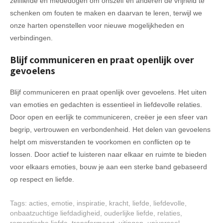
zelfliefde en mededogen om onszelf en anderen de vrijheid te
schenken om fouten te maken en daarvan te leren, terwijl we
onze harten openstellen voor nieuwe mogelijkheden en
verbindingen.
Blijf communiceren en praat openlijk over
gevoelens
Blijf communiceren en praat openlijk over gevoelens. Het uiten
van emoties en gedachten is essentieel in liefdevolle relaties.
Door open en eerlijk te communiceren, creëer je een sfeer van
begrip, vertrouwen en verbondenheid. Het delen van gevoelens
helpt om misverstanden te voorkomen en conflicten op te
lossen. Door actief te luisteren naar elkaar en ruimte te bieden
voor elkaars emoties, bouw je aan een sterke band gebaseerd
op respect en liefde.
Tags:
acties
,
emotie
,
inspiratie
,
kracht
,
liefde
,
liefdevolle
,
onbaatzuchtige liefdadigheid
,
ouderlijke liefde
,
relaties
,
romantische liefde
,
transformeert
,
uitingen
,
universeel
,