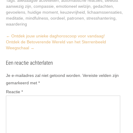
Tags:
alledaagse activiteiten
,
automatische reacties
,
bewust
aanwezig zijn
,
compassie
,
emotioneel welzijn
,
gedachten
,
gevoelens
,
huidige moment
,
keuzevrijheid
,
lichaamssensaties
,
meditatie
,
mindfulness
,
oordeel
,
patronen
,
stresshantering
,
waardering
Post
←
Ontdek jouw unieke daghoroscoop voor vandaag!
Ontdek de Betoverende Wereld van het Sterrenbeeld
navigation
Weegschaal
→
Een reactie achterlaten
Je e-mailadres zal niet getoond worden.
Vereiste velden zijn
gemarkeerd met
*
Reactie
*