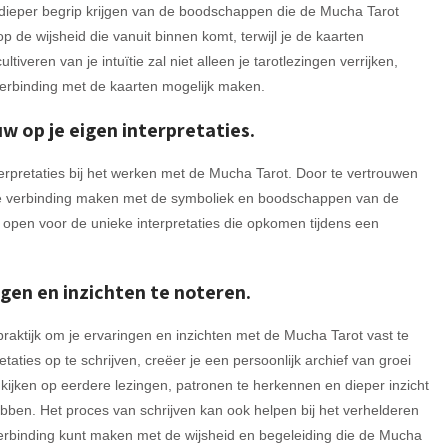
een dieper begrip krijgen van de boodschappen die de Mucha Tarot
op de wijsheid die vanuit binnen komt, terwijl je de kaarten
tiveren van je intuïtie zal niet alleen je tarotlezingen verrijken,
verbinding met de kaarten mogelijk maken.
uw op je eigen interpretaties.
nterpretaties bij het werken met de Mucha Tarot. Door te vertrouwen
epere verbinding maken met de symboliek en boodschappen van de
es open voor de unieke interpretaties die opkomen tijdens een
gen en inzichten te noteren.
raktijk om je ervaringen en inzichten met de Mucha Tarot vast te
taties op te schrijven, creëer je een persoonlijk archief van groei
e kijken op eerdere lezingen, patronen te herkennen en dieper inzicht
bben. Het proces van schrijven kan ook helpen bij het verhelderen
erbinding kunt maken met de wijsheid en begeleiding die de Mucha