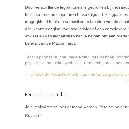
Door verschillende legpatronen te gebruiken bij het raa
belichten en een dieper inzicht verkrijgen. Elk legpatroo
mogelijkheid hebt om verschillende facetten van de situa
drie-kaartenlegging voor snel advies of een complexere 
afwisselen van legpatronen kan je helpen om een breder p
behulp van de Mucha Tarot.
Tags:
alphonse mucha
,
begeleiding
,
beslissingen
,
boods
psyche
,
schoonheid
,
symboliek
,
tarotdeck
,
traditionele t
Post
←
Ontdek de Mystieke Kracht van het Aartsengelen Orak
O
navigation
Een reactie achterlaten
Je e-mailadres zal niet getoond worden.
Vereiste velden
Reactie
*