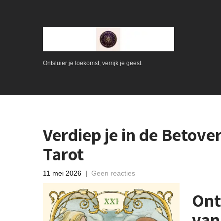
Ontsluier je toekomst, verrijk je geest.
Verdiep je in de Betov
Tarot
11 mei 2026
|
Geen reacties
Ont
van