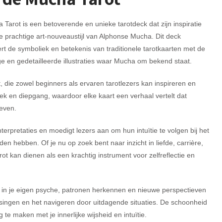
Tarot is een betoverende en unieke tarotdeck dat zijn inspiratie
de prachtige art-nouveaustijl van Alphonse Mucha. Dit deck
t de symboliek en betekenis van traditionele tarotkaarten met de
e en gedetailleerde illustraties waar Mucha om bekend staat.
t, die zowel beginners als ervaren tarotlezers kan inspireren en
ek en diepgang, waardoor elke kaart een verhaal vertelt dat
leven.
nterpretaties en moedigt lezers aan om hun intuïtie te volgen bij het
n hebben. Of je nu op zoek bent naar inzicht in liefde, carrière,
rot kan dienen als een krachtig instrument voor zelfreflectie en
 in je eigen psyche, patronen herkennen en nieuwe perspectieven
singen en het navigeren door uitdagende situaties. De schoonheid
te maken met je innerlijke wijsheid en intuïtie.