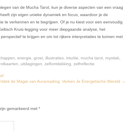
dplegen van de Mucha Tarot, kun je diverse aspecten van een vraag
n heeft zijn eigen unieke dynamiek en focus, waardoor je de
tie te verkennen en te begrijpen. Of je nu kiest voor een eenvoudig
Keltisch Kruis-legging voor meer diepgaande analyse, het
erspectief te krijgen en om tot rijkere interpretaties te komen met
chappen
,
energie
,
groei
,
illustraties
,
intuïtie
,
mucha tarot
,
mystiek
,
arotkaarten
,
uitdagingen
,
zelfontdekking
,
zelfreflectie
el
ntdek de Magie van Aurareading: Verken Je Energetische Wereld
→
 zijn gemarkeerd met
*