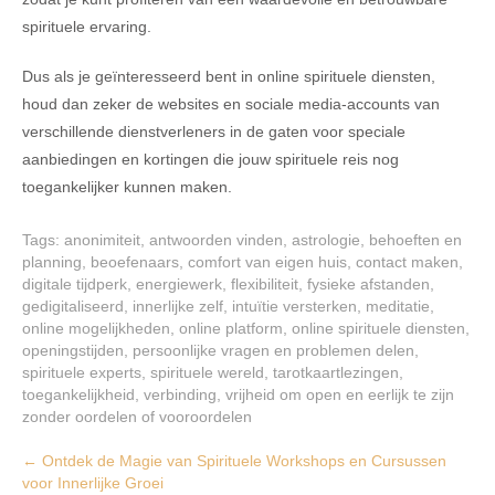
spirituele ervaring.
Dus als je geïnteresseerd bent in online spirituele diensten,
houd dan zeker de websites en sociale media-accounts van
verschillende dienstverleners in de gaten voor speciale
aanbiedingen en kortingen die jouw spirituele reis nog
toegankelijker kunnen maken.
Tags:
anonimiteit
,
antwoorden vinden
,
astrologie
,
behoeften en
planning
,
beoefenaars
,
comfort van eigen huis
,
contact maken
,
digitale tijdperk
,
energiewerk
,
flexibiliteit
,
fysieke afstanden
,
gedigitaliseerd
,
innerlijke zelf
,
intuïtie versterken
,
meditatie
,
online mogelijkheden
,
online platform
,
online spirituele diensten
,
openingstijden
,
persoonlijke vragen en problemen delen
,
spirituele experts
,
spirituele wereld
,
tarotkaartlezingen
,
toegankelijkheid
,
verbinding
,
vrijheid om open en eerlijk te zijn
zonder oordelen of vooroordelen
Post
←
Ontdek de Magie van Spirituele Workshops en Cursussen
voor Innerlijke Groei
navigation