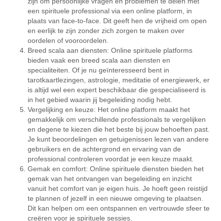
zijn om persoonlijke vragen en problemen te delen met
een spirituele professional via een online platform, in
plaats van face-to-face. Dit geeft hen de vrijheid om open
en eerlijk te zijn zonder zich zorgen te maken over
oordelen of vooroordelen.
Breed scala aan diensten: Online spirituele platforms
bieden vaak een breed scala aan diensten en
specialiteiten. Of je nu geïnteresseerd bent in
tarotkaartlezingen, astrologie, meditatie of energiewerk, er
is altijd wel een expert beschikbaar die gespecialiseerd is
in het gebied waarin jij begeleiding nodig hebt.
Vergelijking en keuze: Het online platform maakt het
gemakkelijk om verschillende professionals te vergelijken
en degene te kiezen die het beste bij jouw behoeften past.
Je kunt beoordelingen en getuigenissen lezen van andere
gebruikers en de achtergrond en ervaring van de
professional controleren voordat je een keuze maakt.
Gemak en comfort: Online spirituele diensten bieden het
gemak van het ontvangen van begeleiding en inzicht
vanuit het comfort van je eigen huis. Je hoeft geen reistijd
te plannen of jezelf in een nieuwe omgeving te plaatsen.
Dit kan helpen om een ontspannen en vertrouwde sfeer te
creëren voor je spirituele sessies.