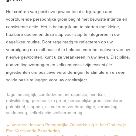
Het creëren van positieve gewoonten die bijdragen aan
voortdurende persoonlijke groei begint met bewuste intentie en
consistente actie. Het is belangrijk om te starten met kleine,
haalbare doelen en deze stap voor stap te integreren in uw
dagelijkse routine. Door regelmatig te reflecteren op uw
vooruitgang en uzelf positief te belonen voor het naleven van uw
nieuwe gewoonten, kunt u ze verankeren in uw leven. Discipline,
doorzettingsvermogen en zelfcompassie zijn essentiële
ingrediënten om positieve veranderingen te stimuleren en een
solide basis te leggen voor uw groeitraject.
Tags:
belangrijk
,
comfortzone
,
introspectie
,
mindset
,
ontwikkeling
,
persoonlijke groei
,
persoonlijke groei stimuleren
,
potentieel
,
stappen
,
stimuleren
,
veerkrachtiger
,
verbinding
,
voldoening
,
zelfreflectie
,
zelfverbetering
Post
←
Voorbeelden van Persoonlijke Ontwikkeling in het Onderwijs:
Een Verrijkende Benadering
navigation