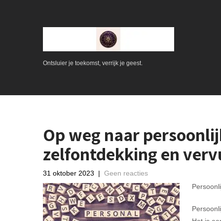
Ontsluier je toekomst, verrijk je geest.
Op weg naar persoonlijk
zelfontdekking en verv
31 oktober 2023
|
Geen reacties
Persoonli
Persoonli