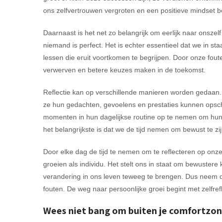
ons zelfvertrouwen vergroten en een positieve mindset 
Daarnaast is het net zo belangrijk om eerlijk naar onszel
niemand is perfect. Het is echter essentieel dat we in st
lessen die eruit voortkomen te begrijpen. Door onze fou
verwerven en betere keuzes maken in de toekomst.
Reflectie kan op verschillende manieren worden gedaan
ze hun gedachten, gevoelens en prestaties kunnen opschr
momenten in hun dagelijkse routine op te nemen om hun 
het belangrijkste is dat we de tijd nemen om bewust te z
Door elke dag de tijd te nemen om te reflecteren op onz
groeien als individu. Het stelt ons in staat om bewustere
verandering in ons leven teweeg te brengen. Dus neem d
fouten. De weg naar persoonlijke groei begint met zelfrefl
Wees niet bang om buiten je comfortzone