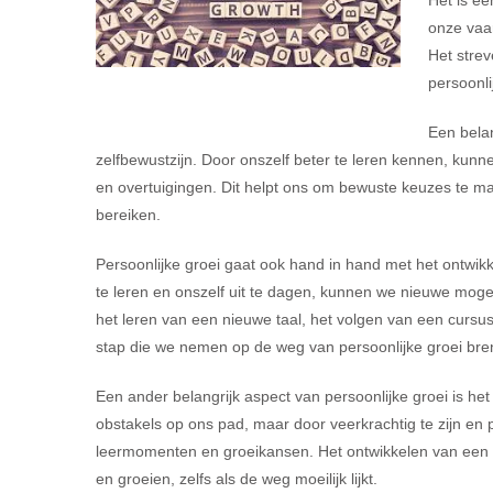
Het is ee
onze vaar
Het strev
persoonli
Een belan
zelfbewustzijn. Door onszelf beter te leren kennen, kunn
en overtuigingen. Dit helpt ons om bewuste keuzes te make
bereiken.
Persoonlijke groei gaat ook hand in hand met het ontwi
te leren en onszelf uit te dagen, kunnen we nieuwe mog
het leren van een nieuwe taal, het volgen van een cursus 
stap die we nemen op de weg van persoonlijke groei bren
Een ander belangrijk aspect van persoonlijke groei is h
obstakels op ons pad, maar door veerkrachtig te zijn en 
leermomenten en groeikansen. Het ontwikkelen van een g
en groeien, zelfs als de weg moeilijk lijkt.