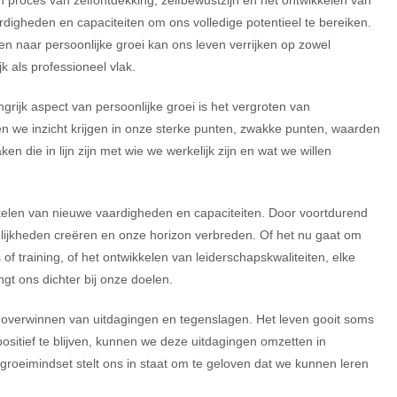
n proces van zelfontdekking, zelfbewustzijn en het ontwikkelen van
digheden en capaciteiten om ons volledige potentieel te bereiken.
en naar persoonlijke groei kan ons leven verrijken op zowel
jk als professioneel vlak.
grijk aspect van persoonlijke groei is het vergroten van
en we inzicht krijgen in onze sterke punten, zwakke punten, waarden
n die in lijn zijn met wie we werkelijk zijn en wat we willen
kkelen van nieuwe vaardigheden en capaciteiten. Door voortdurend
elijkheden creëren en onze horizon verbreden. Of het nu gaat om
of training, of het ontwikkelen van leiderschapskwaliteiten, elke
gt ons dichter bij onze doelen.
et overwinnen van uitdagingen en tegenslagen. Het leven gooit soms
positief te blijven, kunnen we deze uitdagingen omzetten in
roeimindset stelt ons in staat om te geloven dat we kunnen leren