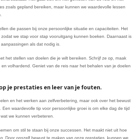
es zoals gepland bereiken, maar kunnen we waardevolle lessen
.
ellen die passen bij onze persoonlijke situatie en capaciteiten. Het
en, zodat we stap voor stap vooruitgang kunnen boeken. Daarnaast is
r aanpassingen als dat nodig is.
et het stellen van doelen die je wilt bereiken. Schrijf ze op, maak
 en volhardend. Geniet van de reis naar het behalen van je doelen
p je prestaties en leer van je fouten.
 doelen en het werken aan zelfverbetering, maar ook over het bewust
Een waardevolle tip voor persoonlijke groei is om elke dag de tijd
n wat we kunnen verbeteren.
men om stil te staan bij onze successen. Het maakt niet uit hoe
ing. Door onszelf bewust te maken van onze prestaties, kunnen we