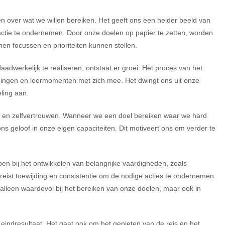
gen over wat we willen bereiken. Het geeft ons een helder beeld van
 actie te ondernemen. Door onze doelen op papier te zetten, worden
en focussen en prioriteiten kunnen stellen.
dwerkelijk te realiseren, ontstaat er groei. Het proces van het
gingen en leermomenten met zich mee. Het dwingt ons uit onze
ling aan.
g en zelfvertrouwen. Wanneer we een doel bereiken waar we hard
s geloof in onze eigen capaciteiten. Dit motiveert ons om verder te
n bij het ontwikkelen van belangrijke vaardigheden, zoals
vereist toewijding en consistentie om de nodige acties te ondernemen
 alleen waardevol bij het bereiken van onze doelen, maar ook in
t eindresultaat. Het gaat ook om het genieten van de reis en het