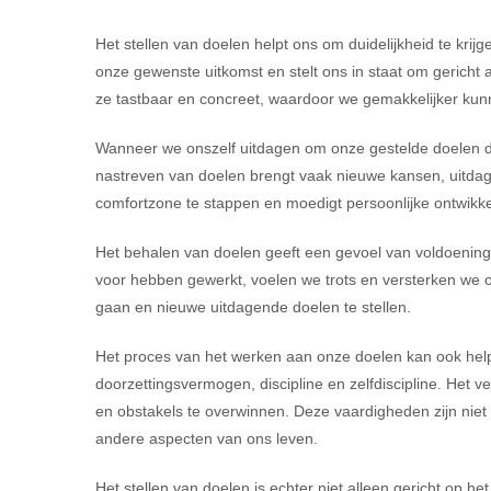
Het stellen van doelen helpt ons om duidelijkheid te krij
onze gewenste uitkomst en stelt ons in staat om gericht
ze tastbaar en concreet, waardoor we gemakkelijker kunn
Wanneer we onszelf uitdagen om onze gestelde doelen daa
nastreven van doelen brengt vaak nieuwe kansen, uitda
comfortzone te stappen en moedigt persoonlijke ontwikke
Het behalen van doelen geeft een gevoel van voldoenin
voor hebben gewerkt, voelen we trots en versterken we on
gaan en nieuwe uitdagende doelen te stellen.
Het proces van het werken aan onze doelen kan ook helpe
doorzettingsvermogen, discipline en zelfdiscipline. Het 
en obstakels te overwinnen. Deze vaardigheden zijn niet
andere aspecten van ons leven.
Het stellen van doelen is echter niet alleen gericht op he