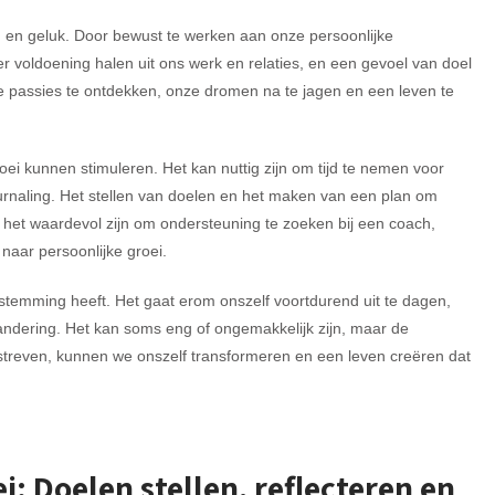
jn en geluk. Door bewust te werken aan onze persoonlijke
r voldoening halen uit ons werk en relaties, en een gevoel van doel
e passies te ontdekken, onze dromen na te jagen en een leven te
oei kunnen stimuleren. Het kan nuttig zijn om tijd te nemen voor
journaling. Het stellen van doelen en het maken van een plan om
n het waardevol zijn om ondersteuning te zoeken bij een coach,
naar persoonlijke groei.
estemming heeft. Het gaat erom onszelf voortdurend uit te dagen,
andering. Het kan soms eng of ongemakkelijk zijn, maar de
e streven, kunnen we onszelf transformeren en een leven creëren dat
ei: Doelen stellen, reflecteren en