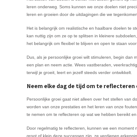
leren onderweg. Soms kunnen we onze doelen niet preci
leren en groeien door de uitdagingen die we tegenkomen
Het is belangrijk om realistische en haalbare doelen te st
kan nuttig zijn om ze op te splitsen in kleinere subdoel
het belangrijk om flexibel te blijven en open te staan voo
Dus, als je persoonlijke groei wilt stimuleren, begin dan m
een plan en neem actie. Wees vastberaden, veerkrachtig
terwijl je groeit, leert en jezelf steeds verder ontwikkelt.
Neem elke dag de tijd om te reflecteren o
Persoonlijke groei gaat niet alleen over het stellen van
worden van onze prestaties en het leren van onze fouten. 
te nemen om te reflecteren op wat we hebben bereikt e
Door regelmatig te reflecteren, kunnen we een moment ne
groot of klein deze successen zijn, ze verdienen erkenn