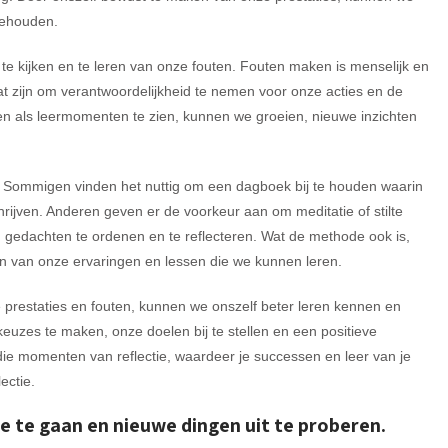
behouden.
f te kijken en te leren van onze fouten. Fouten maken is menselijk en
aat zijn om verantwoordelijkheid te nemen voor onze acties en de
ten als leermomenten te zien, kunnen we groeien, nieuwe inzichten
. Sommigen vinden het nuttig om een dagboek bij te houden waarin
ijven. Anderen geven er de voorkeur aan om meditatie of stilte
gedachten te ordenen en te reflecteren. Wat de methode ook is,
ijn van onze ervaringen en lessen die we kunnen leren.
e prestaties en fouten, kunnen we onszelf beter leren kennen en
 keuzes te maken, onze doelen bij te stellen en een positieve
ie momenten van reflectie, waardeer je successen en leer van je
ectie.
 te gaan en nieuwe dingen uit te proberen.