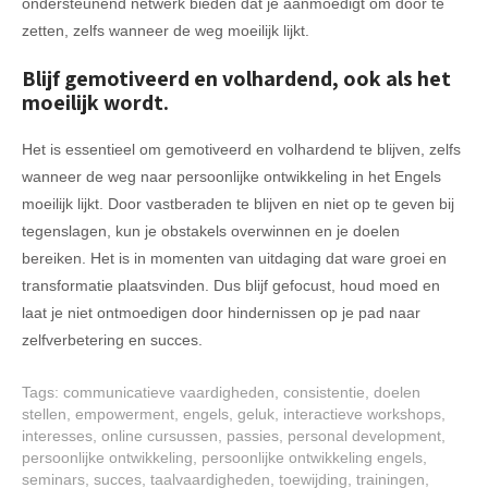
ondersteunend netwerk bieden dat je aanmoedigt om door te
zetten, zelfs wanneer de weg moeilijk lijkt.
Blijf gemotiveerd en volhardend, ook als het
moeilijk wordt.
Het is essentieel om gemotiveerd en volhardend te blijven, zelfs
wanneer de weg naar persoonlijke ontwikkeling in het Engels
moeilijk lijkt. Door vastberaden te blijven en niet op te geven bij
tegenslagen, kun je obstakels overwinnen en je doelen
bereiken. Het is in momenten van uitdaging dat ware groei en
transformatie plaatsvinden. Dus blijf gefocust, houd moed en
laat je niet ontmoedigen door hindernissen op je pad naar
zelfverbetering en succes.
Tags:
communicatieve vaardigheden
,
consistentie
,
doelen
stellen
,
empowerment
,
engels
,
geluk
,
interactieve workshops
,
interesses
,
online cursussen
,
passies
,
personal development
,
persoonlijke ontwikkeling
,
persoonlijke ontwikkeling engels
,
seminars
,
succes
,
taalvaardigheden
,
toewijding
,
trainingen
,