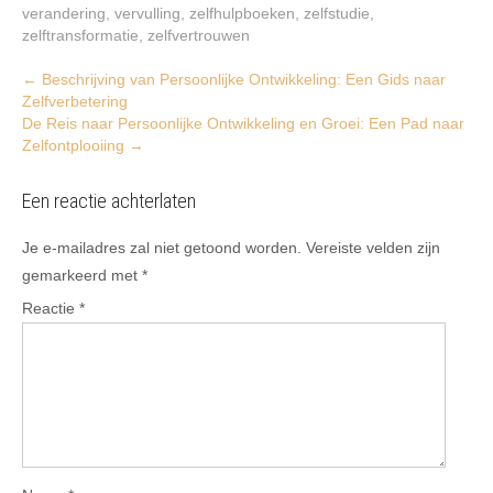
verandering
,
vervulling
,
zelfhulpboeken
,
zelfstudie
,
zelftransformatie
,
zelfvertrouwen
Post
←
Beschrijving van Persoonlijke Ontwikkeling: Een Gids naar
Zelfverbetering
navigation
De Reis naar Persoonlijke Ontwikkeling en Groei: Een Pad naar
Zelfontplooiing
→
Een reactie achterlaten
Je e-mailadres zal niet getoond worden.
Vereiste velden zijn
gemarkeerd met
*
Reactie
*