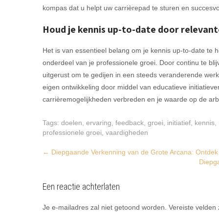
kompas dat u helpt uw carrièrepad te sturen en succesvo
Houd je kennis up-to-date door relevant
Het is van essentieel belang om je kennis up-to-date te 
onderdeel van je professionele groei. Door continu te bli
uitgerust om te gedijen in een steeds veranderende werk
eigen ontwikkeling door middel van educatieve initiatieven
carrièremogelijkheden verbreden en je waarde op de ar
Tags:
doelen
,
ervaring
,
feedback
,
groei
,
initiatief
,
kennis
,
professionele groei
,
vaardigheden
Post
←
Diepgaande Verkenning van de Grote Arcana: Ontdek 
Diepga
navigation
Een reactie achterlaten
Je e-mailadres zal niet getoond worden.
Vereiste velden