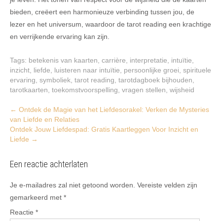
bieden, creëert een harmonieuze verbinding tussen jou, de
lezer en het universum, waardoor de tarot reading een krachtige
en verrijkende ervaring kan zijn.
Tags:
betekenis van kaarten
,
carrière
,
interpretatie
,
intuïtie
,
inzicht
,
liefde
,
luisteren naar intuïtie
,
persoonlijke groei
,
spirituele
ervaring
,
symboliek
,
tarot reading
,
tarotdagboek bijhouden
,
tarotkaarten
,
toekomstvoorspelling
,
vragen stellen
,
wijsheid
Post
←
Ontdek de Magie van het Liefdesorakel: Verken de Mysteries
van Liefde en Relaties
navigation
Ontdek Jouw Liefdespad: Gratis Kaartleggen Voor Inzicht en
Liefde
→
Een reactie achterlaten
Je e-mailadres zal niet getoond worden.
Vereiste velden zijn
gemarkeerd met
*
Reactie
*