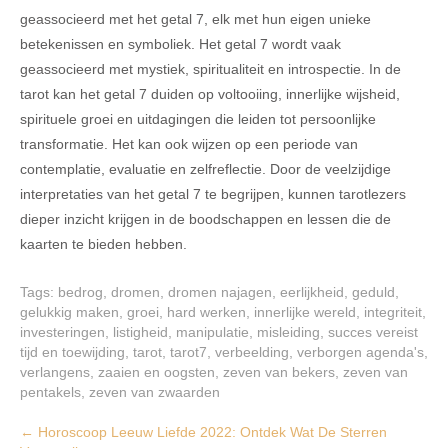
geassocieerd met het getal 7, elk met hun eigen unieke
betekenissen en symboliek. Het getal 7 wordt vaak
geassocieerd met mystiek, spiritualiteit en introspectie. In de
tarot kan het getal 7 duiden op voltooiing, innerlijke wijsheid,
spirituele groei en uitdagingen die leiden tot persoonlijke
transformatie. Het kan ook wijzen op een periode van
contemplatie, evaluatie en zelfreflectie. Door de veelzijdige
interpretaties van het getal 7 te begrijpen, kunnen tarotlezers
dieper inzicht krijgen in de boodschappen en lessen die de
kaarten te bieden hebben.
Tags:
bedrog
,
dromen
,
dromen najagen
,
eerlijkheid
,
geduld
,
gelukkig maken
,
groei
,
hard werken
,
innerlijke wereld
,
integriteit
,
investeringen
,
listigheid
,
manipulatie
,
misleiding
,
succes vereist
tijd en toewijding
,
tarot
,
tarot7
,
verbeelding
,
verborgen agenda's
,
verlangens
,
zaaien en oogsten
,
zeven van bekers
,
zeven van
pentakels
,
zeven van zwaarden
Post
←
Horoscoop Leeuw Liefde 2022: Ontdek Wat De Sterren