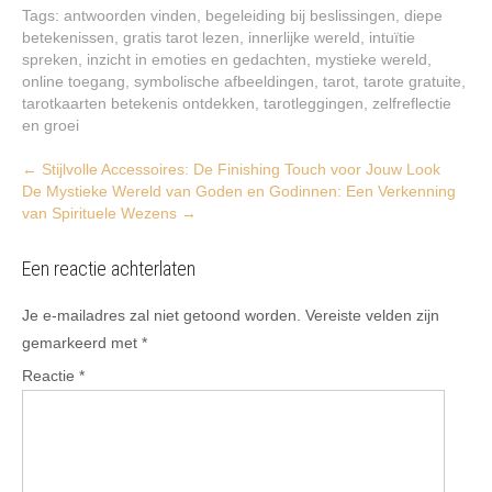
Tags:
antwoorden vinden
,
begeleiding bij beslissingen
,
diepe
betekenissen
,
gratis tarot lezen
,
innerlijke wereld
,
intuïtie
spreken
,
inzicht in emoties en gedachten
,
mystieke wereld
,
online toegang
,
symbolische afbeeldingen
,
tarot
,
tarote gratuite
,
tarotkaarten betekenis ontdekken
,
tarotleggingen
,
zelfreflectie
en groei
Post
←
Stijlvolle Accessoires: De Finishing Touch voor Jouw Look
De Mystieke Wereld van Goden en Godinnen: Een Verkenning
navigation
van Spirituele Wezens
→
Een reactie achterlaten
Je e-mailadres zal niet getoond worden.
Vereiste velden zijn
gemarkeerd met
*
Reactie
*