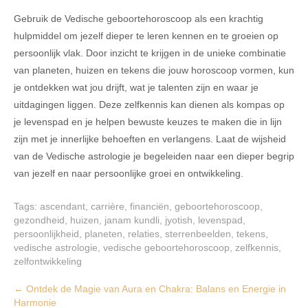
Gebruik de Vedische geboortehoroscoop als een krachtig
hulpmiddel om jezelf dieper te leren kennen en te groeien op
persoonlijk vlak. Door inzicht te krijgen in de unieke combinatie
van planeten, huizen en tekens die jouw horoscoop vormen, kun
je ontdekken wat jou drijft, wat je talenten zijn en waar je
uitdagingen liggen. Deze zelfkennis kan dienen als kompas op
je levenspad en je helpen bewuste keuzes te maken die in lijn
zijn met je innerlijke behoeften en verlangens. Laat de wijsheid
van de Vedische astrologie je begeleiden naar een dieper begrip
van jezelf en naar persoonlijke groei en ontwikkeling.
Tags:
ascendant
,
carrière
,
financiën
,
geboortehoroscoop
,
gezondheid
,
huizen
,
janam kundli
,
jyotish
,
levenspad
,
persoonlijkheid
,
planeten
,
relaties
,
sterrenbeelden
,
tekens
,
vedische astrologie
,
vedische geboortehoroscoop
,
zelfkennis
,
zelfontwikkeling
Post
←
Ontdek de Magie van Aura en Chakra: Balans en Energie in
Harmonie
navigation