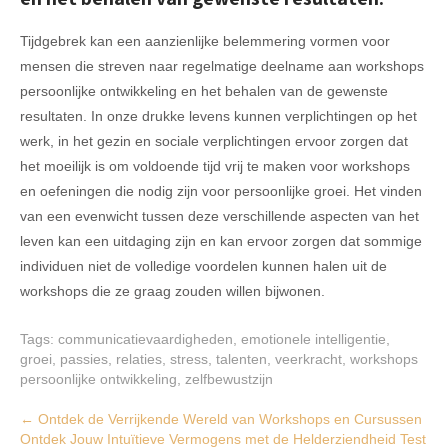
Tijdgebrek kan een aanzienlijke belemmering vormen voor
mensen die streven naar regelmatige deelname aan workshops
persoonlijke ontwikkeling en het behalen van de gewenste
resultaten. In onze drukke levens kunnen verplichtingen op het
werk, in het gezin en sociale verplichtingen ervoor zorgen dat
het moeilijk is om voldoende tijd vrij te maken voor workshops
en oefeningen die nodig zijn voor persoonlijke groei. Het vinden
van een evenwicht tussen deze verschillende aspecten van het
leven kan een uitdaging zijn en kan ervoor zorgen dat sommige
individuen niet de volledige voordelen kunnen halen uit de
workshops die ze graag zouden willen bijwonen.
Tags:
communicatievaardigheden
,
emotionele intelligentie
,
groei
,
passies
,
relaties
,
stress
,
talenten
,
veerkracht
,
workshops
persoonlijke ontwikkeling
,
zelfbewustzijn
Post
←
Ontdek de Verrijkende Wereld van Workshops en Cursussen
Ontdek Jouw Intuïtieve Vermogens met de Helderziendheid Test
navigation