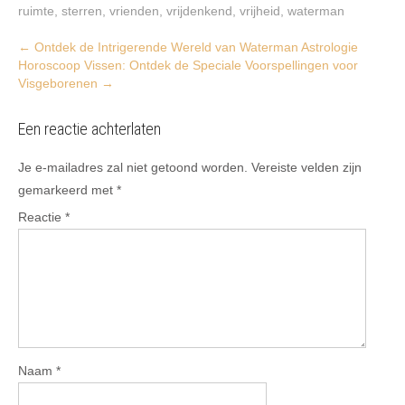
ruimte
,
sterren
,
vrienden
,
vrijdenkend
,
vrijheid
,
waterman
Post
←
Ontdek de Intrigerende Wereld van Waterman Astrologie
Horoscoop Vissen: Ontdek de Speciale Voorspellingen voor
navigation
Visgeborenen
→
Een reactie achterlaten
Je e-mailadres zal niet getoond worden.
Vereiste velden zijn
gemarkeerd met
*
Reactie
*
Naam
*