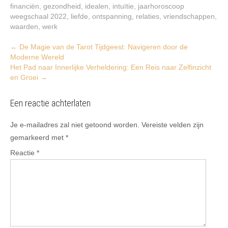
financiën
,
gezondheid
,
idealen
,
intuïtie
,
jaarhoroscoop
weegschaal 2022
,
liefde
,
ontspanning
,
relaties
,
vriendschappen
,
waarden
,
werk
Post
←
De Magie van de Tarot Tijdgeest: Navigeren door de
Moderne Wereld
navigation
Het Pad naar Innerlijke Verheldering: Een Reis naar Zelfinzicht
en Groei
→
Een reactie achterlaten
Je e-mailadres zal niet getoond worden.
Vereiste velden zijn
gemarkeerd met
*
Reactie
*