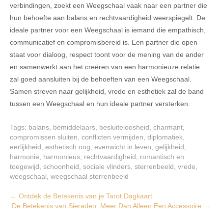
verbindingen, zoekt een Weegschaal vaak naar een partner die
hun behoefte aan balans en rechtvaardigheid weerspiegelt. De
ideale partner voor een Weegschaal is iemand die empathisch,
communicatief en compromisbereid is. Een partner die open
staat voor dialoog, respect toont voor de mening van de ander
en samenwerkt aan het creëren van een harmonieuze relatie
zal goed aansluiten bij de behoeften van een Weegschaal.
Samen streven naar gelijkheid, vrede en esthetiek zal de band
tussen een Weegschaal en hun ideale partner versterken.
Tags:
balans
,
bemiddelaars
,
besluiteloosheid
,
charmant
,
compromissen sluiten
,
conflicten vermijden
,
diplomatiek
,
eerlijkheid
,
esthetisch oog
,
evenwicht in leven
,
gelijkheid
,
harmonie
,
harmonieus
,
rechtvaardigheid
,
romantisch en
toegewijd
,
schoonheid
,
sociale vlinders
,
sterrenbeeld
,
vrede
,
weegschaal
,
weegschaal sterrenbeeld
Post
←
Ontdek de Betekenis van je Tarot Dagkaart
De Betekenis van Sieraden: Meer Dan Alleen Een Accessoire
→
navigation