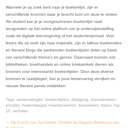
Wanneer je op zoek bent naar je boekenlijst, zijn er
verschillende bronnen waar je terecht kunt om deze te vinden.
Als student kan je je voorgeschreven boekenlijst vaak
terugvinden op het online platform van je onderwijsinstelling,
zoals de digitale leeromgeving of het studentenportaal. Voor
lezers die op zoek zijn naar inspiratie, zijn er talloze boekensites
en literaire blogs die aanbevolen boekenlijsten delen op basis
van verschillende thema’s en genres. Daarnaast kunnen ook
bibliotheken, boekhandels en online boekwinkels dienen als
bronnen voor interessante boekenlijsten. Door deze diverse
bronnen te raadplegen, kan je jouw leeservaring verrijken en
nieuwe literaire parels ontdekken.
Tags:
aanbevelingen
,
boekenlijsten
,
diepgang
,
dramaboeken
,
emoties
,
hedendaagse meesterwerken
,
klassiekers
,
lezers
,
top
10
,
verhalen
Post
←
De Kracht van Symboliek: Ontdek de Diepere Betekenis van
Symbolen