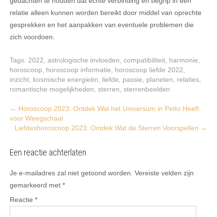
gedachten te houden dat echte verbinding en begrip in een
relatie alleen kunnen worden bereikt door middel van oprechte
gesprekken en het aanpakken van eventuele problemen die
zich voordoen.
Tags:
2022
,
astrologische invloeden
,
compatibiliteit
,
harmonie
,
horoscoop
,
horoscoop informatie
,
horoscoop liefde 2022
,
inzicht
,
kosmische energieën
,
liefde
,
passie
,
planeten
,
relaties
,
romantische mogelijkheden
,
sterren
,
sterrenbeelden
Post
←
Horoscoop 2023: Ontdek Wat het Universum in Petto Heeft
voor Weegschaal
navigation
Liefdeshoroscoop 2023: Ontdek Wat de Sterren Voorspellen
→
Een reactie achterlaten
Je e-mailadres zal niet getoond worden.
Vereiste velden zijn
gemarkeerd met
*
Reactie
*