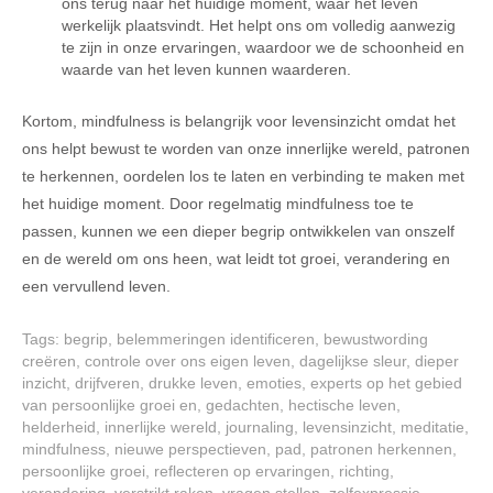
ons terug naar het huidige moment, waar het leven
werkelijk plaatsvindt. Het helpt ons om volledig aanwezig
te zijn in onze ervaringen, waardoor we de schoonheid en
waarde van het leven kunnen waarderen.
Kortom, mindfulness is belangrijk voor levensinzicht omdat het
ons helpt bewust te worden van onze innerlijke wereld, patronen
te herkennen, oordelen los te laten en verbinding te maken met
het huidige moment. Door regelmatig mindfulness toe te
passen, kunnen we een dieper begrip ontwikkelen van onszelf
en de wereld om ons heen, wat leidt tot groei, verandering en
een vervullend leven.
Tags:
begrip
,
belemmeringen identificeren
,
bewustwording
creëren
,
controle over ons eigen leven
,
dagelijkse sleur
,
dieper
inzicht
,
drijfveren
,
drukke leven
,
emoties
,
experts op het gebied
van persoonlijke groei en
,
gedachten
,
hectische leven
,
helderheid
,
innerlijke wereld
,
journaling
,
levensinzicht
,
meditatie
,
mindfulness
,
nieuwe perspectieven
,
pad
,
patronen herkennen
,
persoonlijke groei
,
reflecteren op ervaringen
,
richting
,
verandering
,
verstrikt raken
,
vragen stellen
,
zelfexpressie
,