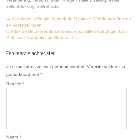
zelfontdekking
,
zelfreflectie
Post
←
Astrologie in België: Ontdek de Mystieke Wereld van Sterren
en Voorspellingen
navigation
Ontdek de Betoverende Liefdescompatibiliteit Astrologie: Een
Gids voor Romantische Harmonie
→
Een reactie achterlaten
Je e-mailadres zal niet getoond worden.
Vereiste velden zijn
gemarkeerd met
*
Reactie
*
Naam
*