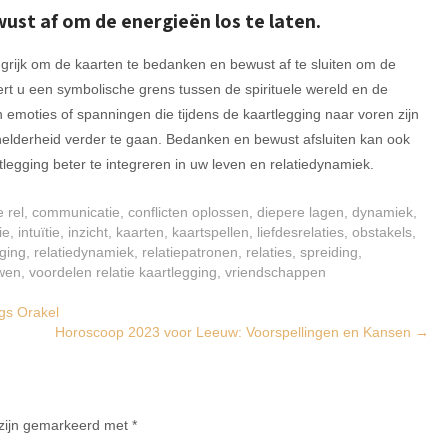
ust af om de energieën los te laten.
angrijk om de kaarten te bedanken en bewust af te sluiten om de
eëert u een symbolische grens tussen de spirituele wereld en de
n emoties of spanningen die tijdens de kaartlegging naar voren zijn
helderheid verder te gaan. Bedanken en bewust afsluiten kan ook
tlegging beter te integreren in uw leven en relatiedynamiek.
 rel
,
communicatie
,
conflicten oplossen
,
diepere lagen
,
dynamiek
,
ie
,
intuïtie
,
inzicht
,
kaarten
,
kaartspellen
,
liefdesrelaties
,
obstakels
,
gging
,
relatiedynamiek
,
relatiepatronen
,
relaties
,
spreiding
,
wen
,
voordelen relatie kaartlegging
,
vriendschappen
gs Orakel
Horoscoop 2023 voor Leeuw: Voorspellingen en Kansen
→
 zijn gemarkeerd met
*