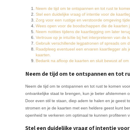
Neem de tijd om te ontspannen en tot rust te komen
Stel een duidelijke vraag of intentie voor de kaartle
Zorg voor een rustige en verstoorde omgeving tijd
Wees open voor de boodschappen die de kaarten je wi
Neem notities tijdens de kaartlegging om later teru
Vertrouw op je intuïtie bij het interpreteren van de 
Gebruik verschillende legpatronen of spreads om die
Raadpleeg eventueel een ervaren kaartlegger als j
kaarten.
Bedank na afloop de kaarten en sluit bewust af om 
Neem de tijd om te ontspannen en tot ru
Neem de tijd om te ontspannen en tot rust te komen voord
ontvankelijke staat te brengen, kun je beter afstemmen
Door even stil te staan, diep adem te halen en je geest tot
stromen en je de kaarten met een heldere geest kunt bena
openheid te verkeren om optimaal te kunnen profiteren va
Stel een duidelijke vraag of intentie voo