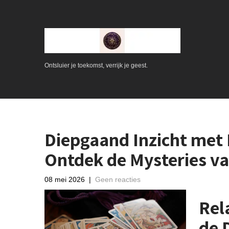
Ontsluier je toekomst, verrijk je geest.
Diepgaand Inzicht met 
Ontdek de Mysteries va
08 mei 2026
|
Geen reacties
Rel
de 