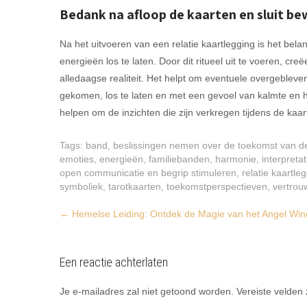
Bedank na afloop de kaarten en sluit bew
Na het uitvoeren van een relatie kaartlegging is het bel
energieën los te laten. Door dit ritueel uit te voeren, cr
alledaagse realiteit. Het helpt om eventuele overgebleve
gekomen, los te laten en met een gevoel van kalmte en 
helpen om de inzichten die zijn verkregen tijdens de kaar
Tags:
band
,
beslissingen nemen over de toekomst van de
emoties
,
energieën
,
familiebanden
,
harmonie
,
interpretat
open communicatie en begrip stimuleren
,
relatie kaartle
symboliek
,
tarotkaarten
,
toekomstperspectieven
,
vertrou
Post
←
Hemelse Leiding: Ontdek de Magie van het Angel Win
navigation
Een reactie achterlaten
Je e-mailadres zal niet getoond worden.
Vereiste velden