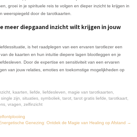
, groei in je spirituele reis te volgen en dieper inzicht te krijgen in
en weerspiegeld door de tarotkaarten.
e meer diepgaand inzicht wilt krijgen in jouw
iefdessituatie, is het raadplegen van een ervaren tarotlezer een
van de kaarten en hun intuïtie diepere lagen blootleggen en je
efdesleven. Door de expertise en sensitiviteit van een ervaren
rijgen van jouw relaties, emoties en toekomstige mogelijkheden op
nzicht
,
kaarten
,
liefde
,
liefdesleven
,
magie van tarotkaarten
,
,
single zijn
,
situaties
,
symboliek
,
tarot
,
tarot gratis liefde
,
tarotkaart
,
ens
,
vragen
,
zelfinzicht
lfontplooiing
 Energetische Genezing: Ontdek de Magie van Healing op Afstand
→