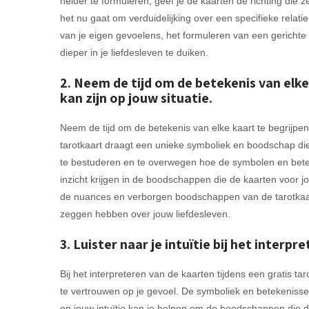
helder te formuleren, geef je de kaarten de richting die 
het nu gaat om verduidelijking over een specifieke rela
van je eigen gevoelens, het formuleren van een gerichte
dieper in je liefdesleven te duiken.
2. Neem de tijd om de betekenis van elk
kan zijn op jouw situatie.
Neem de tijd om de betekenis van elke kaart te begrijpen
tarotkaart draagt een unieke symboliek en boodschap die 
te bestuderen en te overwegen hoe de symbolen en betek
inzicht krijgen in de boodschappen die de kaarten voor 
de nuances en verborgen boodschappen van de tarotkaarten
zeggen hebben over jouw liefdesleven.
3. Luister naar je intuïtie bij het inter
Bij het interpreteren van de kaarten tijdens een gratis taro
te vertrouwen op je gevoel. De symboliek en betekenisse
en jouw intuïtie kan je helpen om de boodschappen die 