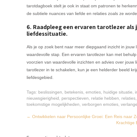
tarotdagboek stelt je ook in staat om patronen te herkennen
de subtiele nuances van liefde en relaties zoals ze word
6. Raadpleeg een ervaren tarotlezer als j
liefdessituatie.
Als je op zoek bent naar meer diepgaand inzicht in jouw l
waardevolle stap. Een ervaren tarotlezer kan met behulp 
voorzien van waardevolle inzichten en advies over jouw li
tarotlezer in te schakelen, kun je een helderder beeld k
liefdesgebied.
Tags:
beslissingen
,
betekenis
,
emoties
,
huidige situatie
,
i
nieuwsgierigheid
,
perspectieven
,
relatie hebben
,
relaties
toekomstige mogelijkheden
,
verborgen emoties
,
verlang
Post
←
Ontwikkelen naar Persoonlijke Groei: Een Reis naar Ze
Krachtige
navigation