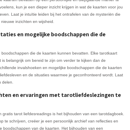
oelens, kun je een dieper inzicht krijgen in wat de kaarten voor jou
en. Laat je intuïtie leiden bij het ontrafelen van de mysteriën die
r nieuwe inzichten en wijsheid.
etaties en mogelijke boodschappen die de
e boodschappen die de kaarten kunnen bevatten. Elke tarotkaart
is belangrijk om bereid te zijn om verder te kijken dan de
rschillende invalshoeken en mogelijke boodschappen die de kaarten
 liefdesleven en de situaties waarmee je geconfronteerd wordt. Laat
u delen.
chten en ervaringen met tarotliefdeslezingen te
 gratis tarot liefdesreadings is het bijhouden van een tarotdagboek.
p te schrijven, creëer je een persoonlijk archief van reflecties en
n de boodschappen van de kaarten. Het bijhouden van een