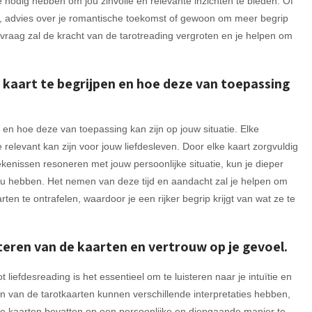
ze nodig hebben om jou zinvolle en relevante inzichten te bieden. Of
tie, advies over je romantische toekomst of gewoon om meer begrip
 vraag zal de kracht van de tarotreading vergroten en je helpen om
e kaart te begrijpen en hoe deze van toepassing
 en hoe deze van toepassing kan zijn op jouw situatie. Elke
relevant kan zijn voor jouw liefdesleven. Door elke kaart zorgvuldig
enissen resoneren met jouw persoonlijke situatie, kun je dieper
jou hebben. Het nemen van deze tijd en aandacht zal je helpen om
 te ontrafelen, waardoor je een rijker begrip krijgt van wat ze te
preteren van de kaarten en vertrouw op je gevoel.
t liefdesreading is het essentieel om te luisteren naar je intuïtie en
n van de tarotkaarten kunnen verschillende interpretaties hebben,
de kaarten bevatten op een persoonlijke en diepgaande manier te