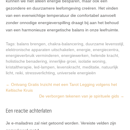
kunnen we niet alleen energie besparen, maar ook een
gezondere en duurzamere leefomgeving creëren. Het vinden
van een evenwichtige temperatuur die comfortabel aanvoelt
zonder onnodige energieverspilling draagt bij aan het behoud
van een harmonieuze energetische balans in onze leefruimte.
Tags:
balans brengen
,
chakra-balancering
,
duurzame levensstijl
,
elektronische apparaten uitschakelen
,
energie
,
energiecentra
,
energieverbruik verminderen
,
energiewerken
,
helende kracht
,
holistische benadering
,
innerlijke groei
,
isolatie woning
,
kristaltherapie
,
led-lampen
,
levenskracht
,
meditatie
,
natuurlijk
licht
,
reiki
,
stressverlichting
,
universele energieën
Post
←
Ontvang Gratis Inzicht met een Tarot Legging volgens het
Keltische Kruis
navigation
De verborgen tekenen van je spirituele gids
→
Een reactie achterlaten
Je e-mailadres zal niet getoond worden.
Vereiste velden zijn