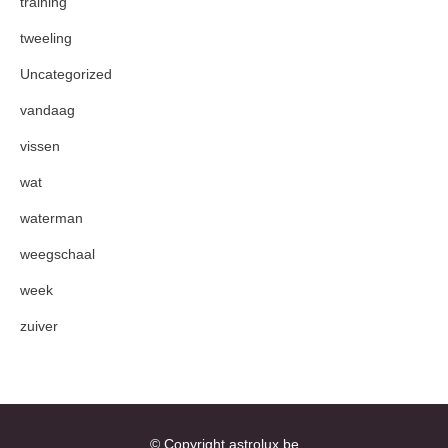
training
tweeling
Uncategorized
vandaag
vissen
wat
waterman
weegschaal
week
zuiver
© Copyright astrolux.be